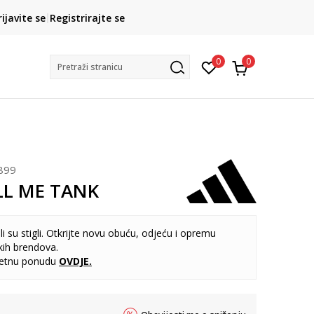
CLICK& COLLECT
rijavite se
Registrirajte se
besplatno preuzimanje u trgovini
0
0
Pretraži stranicu
899
LL ME TANK
i su stigli. Otkrijte novu obuću, odjeću i opremu
kih brendova.
letnu ponudu
OVDJE
.