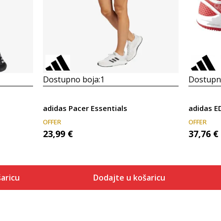
Dostupno boja:
1
Dostupno
adidas Pacer Essentials
adidas 
OFFER
OFFER
23,99
€
37,76
€
aricu
Dodajte u košaricu
Veličina
 košaricu
Dodaj u košaricu
2XL3