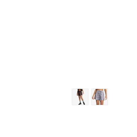
XS
S
M
L
XL