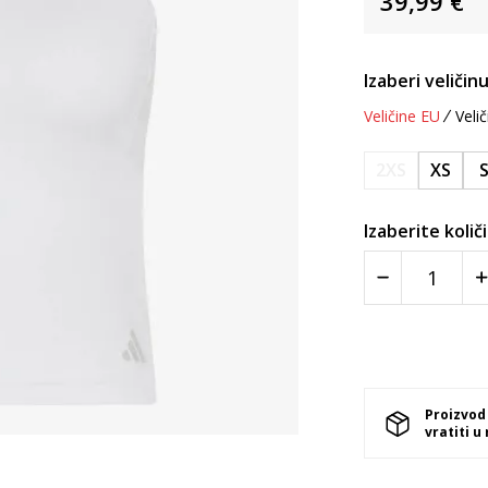
39,99
€
Izaberi veličinu
Veličine EU
Velič
2XS
XS
Izaberite količ
Proizvod
vratiti u