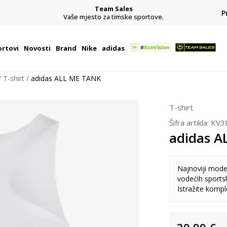
Team Sales
P
j
Vaše mjesto za timske sportove.
rtovi
Novosti
Brand
Nike
adidas
T-shirt
adidas ALL ME TANK
T-shirt
Šifra artikla:
KV3
adidas A
Najnoviji model
vodećih sports
Istražite komp