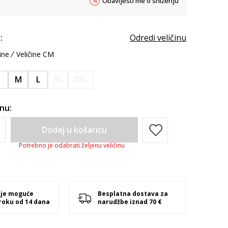
Obavijesti me o sniženju
:
Odredi veličinu
ine
Veličine CM
S
M
L
XL
2XL
inu:
Dodaj u košaricu
Potrebno je odabrati željenu veličinu
 je moguće
Besplatna dostava za
 roku od 14 dana
narudžbe iznad 70 €