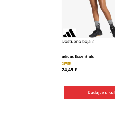
Dostupno boja:
2
adidas Essentials
OFFER
24,49
€
Dodajte u koš
Veličina
Dodaj u
2XS