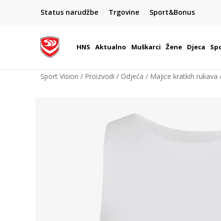
BOX NOW
Status narudžbe
Trgovine
Sport&Bonus
Dostava 1,50 €
| Više od 800 paketomata u Hrvatsko
HNS
Aktualno
Muškarci
Žene
Djeca
Spo
Sport Vision
Proizvodi
Odjeća
Majice kratkih rukava