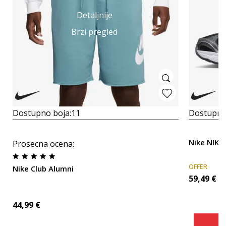
Detaljnije
Brzi pregled
Dostupno boja:
11
Dostupno
Nike NIKE
Prosecna ocena
:
OFFER
Nike Club Alumni
59,49
€
44,99
€