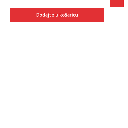
Dodajte u košaricu
Veličina
Dodaj u košaricu
XS
S
M
L
XL
2XL
3XL