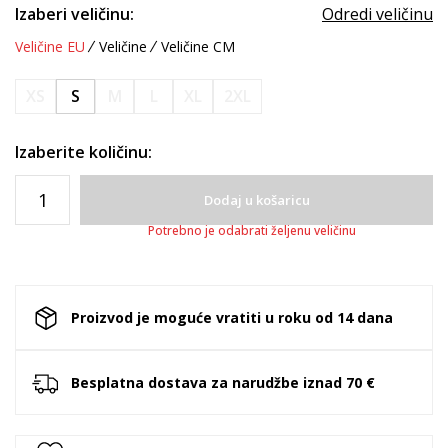
Izaberi veličinu:
Odredi veličinu
Veličine EU
Veličine
Veličine CM
XS
S
M
L
XL
2XL
Izaberite količinu:
Dodaj u košaricu
Potrebno je odabrati željenu veličinu
Proizvod je moguće vratiti u roku od 14 dana
Besplatna dostava za narudžbe iznad 70 €