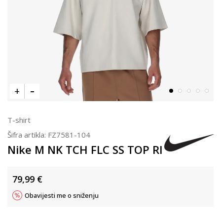
T-shirt
Šifra artikla:
FZ7581-104
Nike M NK TCH FLC SS TOP RI
79,99
€
Obavijesti me o sniženju