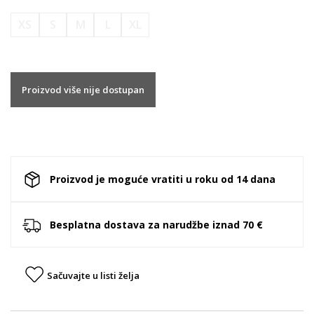
XS
S
M
L
XL
Proizvod više nije dostupan
Proizvod je moguće vratiti u roku od 14 dana
Besplatna dostava za narudžbe iznad 70 €
Sačuvajte u listi želja