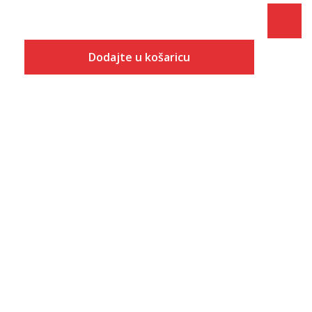
Dodajte u košaricu
Veličina
Dodaj u košaricu
7
8
8.5
9
9.5
10