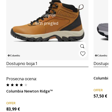
Detaljnije
Brzi pregled
Dostupno boja:
1
Dostupno
Columbi
Prosecna ocena
:
OFFER
Columbia Newton Ridge™
57,50
€
OFFER
83,99
€