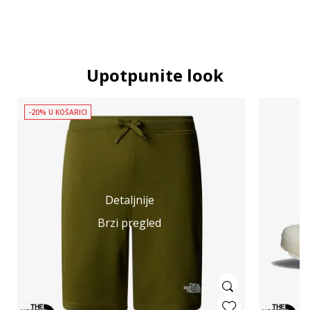
Upotpunite look
-20% U KOŠARICI
Detaljnije
Brzi pregled