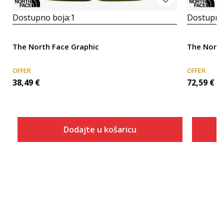
Dostupno boja:
1
Dostupno
The North Face Graphic
The North
OFFER
OFFER
38,49
€
72,59
€
Dodajte u košaricu
Veličina
Dodaj u košaricu
S
M
L