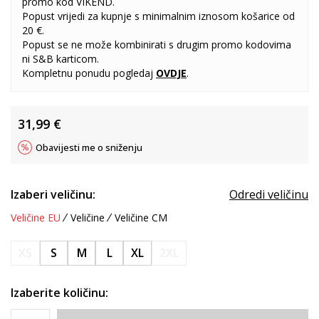
promo kod VIKEND.
Popust vrijedi za kupnje s minimalnim iznosom košarice od
20 €.
Popust se ne može kombinirati s drugim promo kodovima
ni S&B karticom.
Kompletnu ponudu pogledaj
OVDJE
.
31,99
€
Obavijesti me o sniženju
Izaberi veličinu:
Odredi veličinu
Veličine EU
Veličine
Veličine CM
XS
S
M
L
XL
2XL
Izaberite količinu: