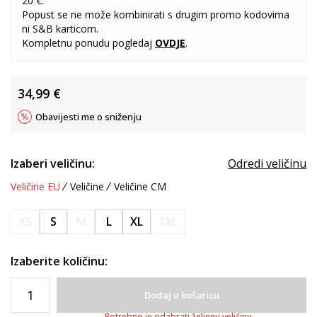
20 €.
Popust se ne može kombinirati s drugim promo kodovima
ni S&B karticom.
Kompletnu ponudu pogledaj
OVDJE
.
34,99
€
Obavijesti me o sniženju
Izaberi veličinu:
Odredi veličinu
Veličine EU
Veličine
Veličine CM
XS
S
M
L
XL
2XL
Izaberite količinu:
Dodaj u košaricu
Potrebno je odabrati željenu veličinu