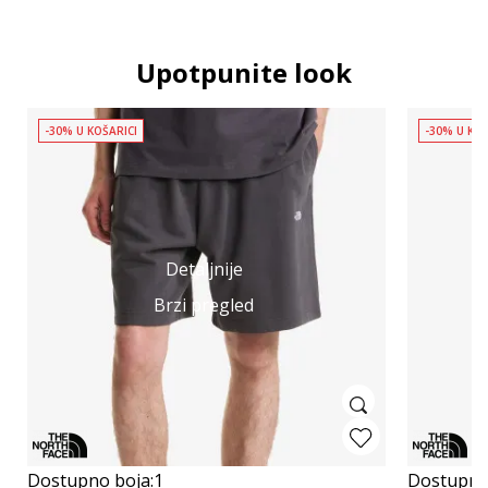
Upotpunite look
-30% U KOŠARICI
-30% U KOŠ
Detaljnije
Brzi pregled
Dostupno boja:
1
Dostupno