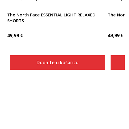
The North Face ESSENTIAL LIGHT RELAXED
The North
SHORTS
49,99
€
49,99
€
Dodajte u košaricu
Veličina
Dodaj u košaricu
REG2XL
REGL
REGM
REGS