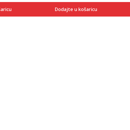
aricu
Dodajte u košaricu
Veličina
 košaricu
Dodaj u košaricu
REG2XL
REGL
REGM
REGS
REGXL
REGXS