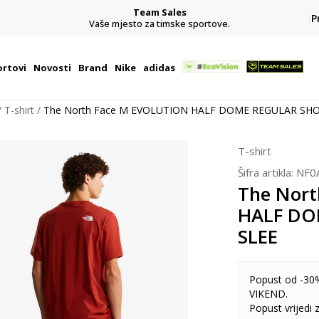
Team Sales
P
j
Vaše mjesto za timske sportove.
rtovi
Novosti
Brand
Nike
adidas
T-shirt
The North Face M EVOLUTION HALF DOME REGULAR SHO
T-shirt
Šifra artikla:
NF0
The Nor
HALF DO
SLEE
Popust od -30%
VIKEND.
Popust vrijedi