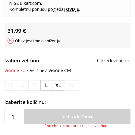
ni S&B karticom.
Kompletnu ponudu pogledaj
OVDJE
.
31,99
€
Obavijesti me o sniženju
Izaberi veličinu:
Odredi veličinu
Veličine EU
Veličine
Veličine CM
XS
S
M
L
XL
2XL
Izaberite količinu:
Dodaj u košaricu
Potrebno je odabrati željenu veličinu