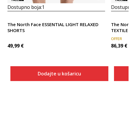
Dostupno boja:
1
Dostupno
The North Face ESSENTIAL LIGHT RELAXED
The North
SHORTS
TEXTILE 
OFFER
49,99
€
86,39
€
Dodajte u košaricu
Veličina
Dodaj u košaricu
REG2XL
REGL
REGM