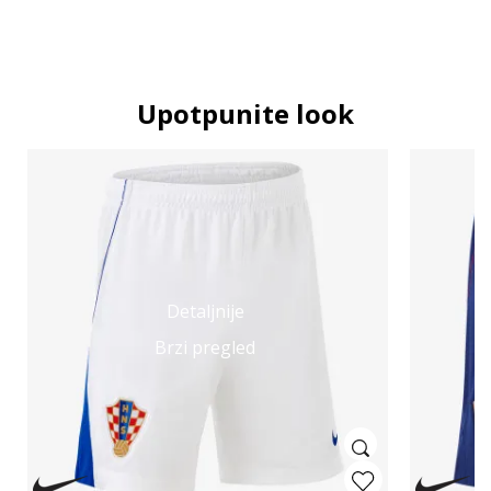
Upotpunite look
Detaljnije
Brzi pregled