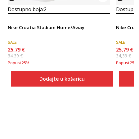
Dostupno boja:
2
Dostupno
Nike Croatia Stadium Home/Away
Nike Croa
SALE
SALE
25,79
€
25,79
€
34,39
€
34,39
€
Popust
25
%
Popust
25
%
Dodajte u košaricu
Veličina
Dodaj u košaricu
S
M
L