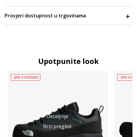
Provjeri dostupnost u trgovinama
Upotpunite look
-20% U KOŠARICI
-20% U KOŠ
Detaljnije
Brzi pregled