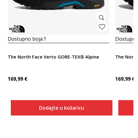
Dostupno boja:
1
Dostupno
The North Face Verto GORE-TEX® Alpine
The North
169,99
€
169,99
€
Dodajte u košaricu
Veličina
Dodaj u košaricu
7