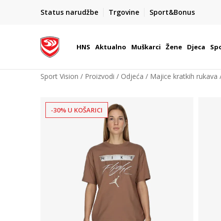
BOX NOW
Status narudžbe
Trgovine
Sport&Bonus
Dostava 1,50 €
| Više od 800 paketomata u Hrvatsko
HNS
Aktualno
Muškarci
Žene
Djeca
Spo
Sport Vision
Proizvodi
Odjeća
Majice kratkih rukava
-30% U KOŠARICI