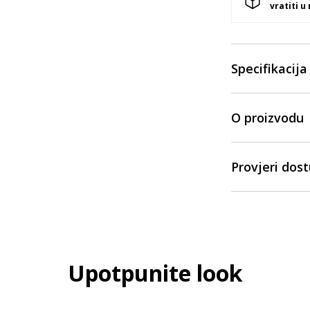
vratiti u
Specifikacija
O proizvodu
Provjeri dos
Upotpunite look