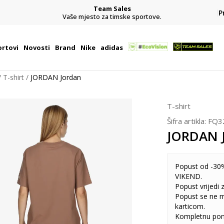
Team Sales
P
j
Vaše mjesto za timske sportove.
rtovi
Novosti
Brand
Nike
adidas
T-shirt
JORDAN Jordan
T-shirt
Šifra artikla:
FQ3
JORDAN 
Popust od -30%
VIKEND.
Popust vrijedi
Popust se ne 
karticom.
Kompletnu pon