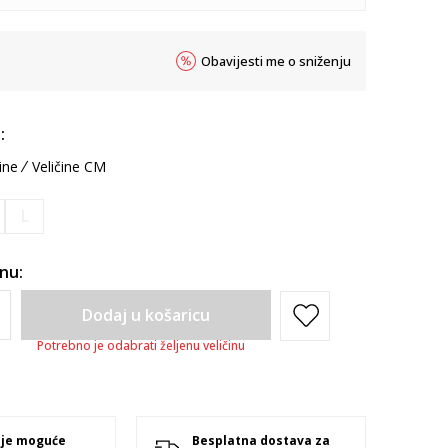
Obavijesti me o sniženju
:
ine
Veličine CM
L
inu:
Dodaj u košaricu
Potrebno je odabrati željenu veličinu
 je moguće
Besplatna dostava za