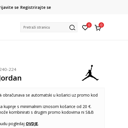
CLICK& COLLECT
rijavite se
Registrirajte se
besplatno preuzimanje u trgovini
0
0
Pretraži stranicu
240-224
Jordan
 obračunava se automatski u košarici uz promo kod
 za kupnje s minimalnim iznosom košarice od 20 €.
može kombinirati s drugim promo kodovima ni S&B
udu pogledaj
OVDJE
.