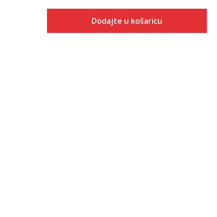
Dodajte u košaricu
Veličina
Dodaj u košaricu
5
5.5
6
6.5
7
7.5
8