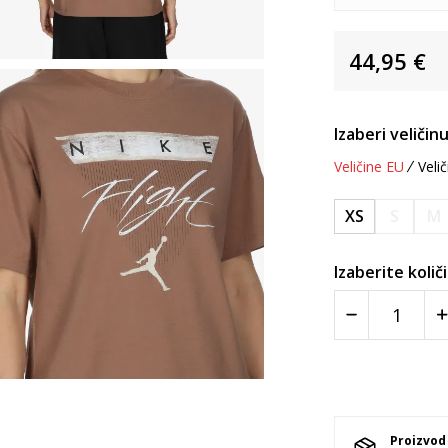
44,95
€
Izaberi veličinu
Veličine EU
Velič
XS
S
M
Izaberite količ
Proizvod