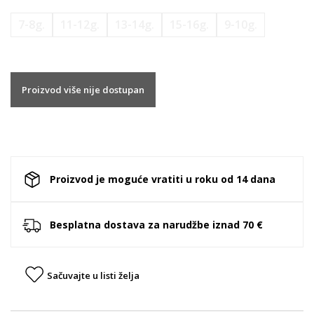
7-8g.
11-12g.
13-14g.
15-16g.
9-10g.
Proizvod više nije dostupan
Proizvod je moguće vratiti u roku od 14 dana
Besplatna dostava za narudžbe iznad 70 €
Sačuvajte u listi želja