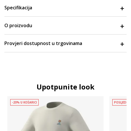
Specifikacija
O proizvodu
Provjeri dostupnost u trgovinama
Upotpunite look
-20% U KOŠARICI
POSLJEDNJ