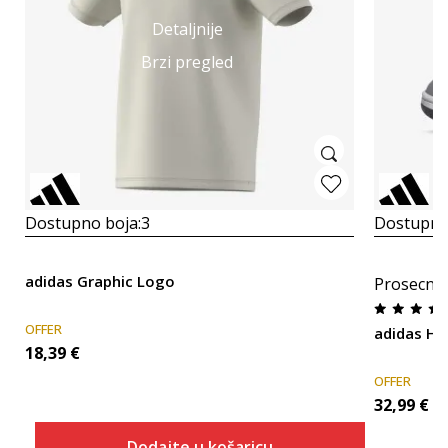
Detaljnije
Brzi pregled
Dostupno boja:
3
Dostupno
adidas Graphic Logo
Prosecna
OFFER
adidas HO
18,39
€
OFFER
32,99
€
Dodajte u košaricu