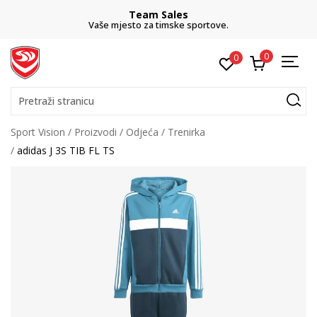
Team Sales
Vaše mjesto za timske sportove.
0
0
Pretraži stranicu
Sport Vision
Proizvodi
Odjeća
Trenirka
adidas J 3S TIB FL TS