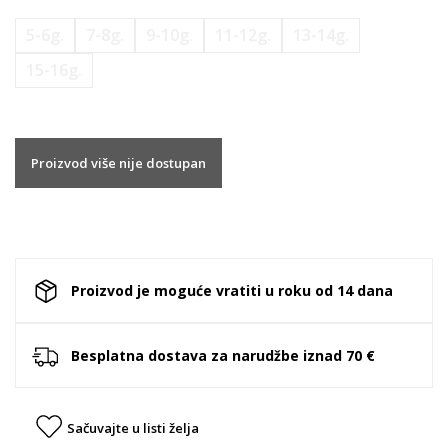
5-6g.
7-8g.
9-10g.
11-12g.
13-14g.
15-16g.
Proizvod više nije dostupan
Proizvod je moguće vratiti u roku od 14 dana
Besplatna dostava za narudžbe iznad 70 €
Sačuvajte u listi želja