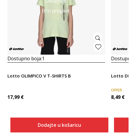
Detaljnije
Brzi pregled
Dostupno boja:
1
Dostupno
Lotto OLIMPICO V T-SHIRTS B
Lotto DE
OFFER
17,99
€
8,49
€
Dodajte u košaricu