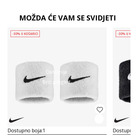
MOŽDA ĆE VAM SE SVIDJETI
-30% U KOŠARICI
-30% U KOŠ
Detaljnije
Brzi pregled
Dostupno boja:
1
Dostupno