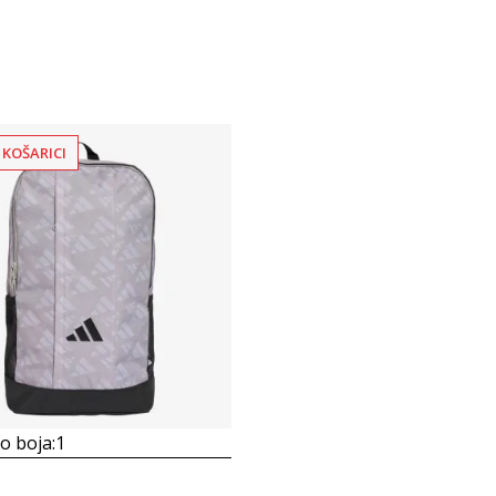
 KOŠARICI
 boja:
1