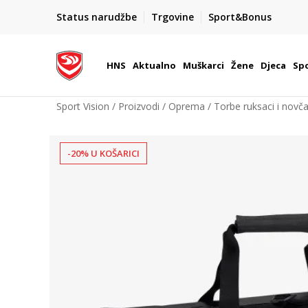
BOX NOW
Status narudžbe
Trgovine
Sport&Bonus
Dostava 1,50 €
| Više od 800 paketomata u Hrvatsko
HNS
Aktualno
Muškarci
Žene
Djeca
Spo
Sport Vision
Proizvodi
Oprema
Torbe ruksaci i novča
-20% U KOŠARICI