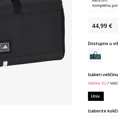
karticom.
Kompletnu pon
44,99
€
Dostupno u viš
Izaberi veličinu
Veličine EU
Velič
Univ.
Izaberite količ