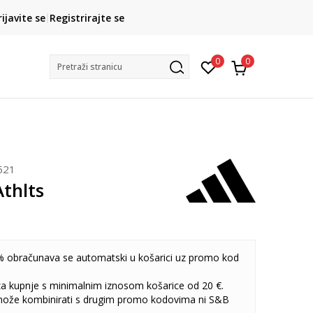
CLICK& COLLECT
rijavite se
Registrirajte se
besplatno preuzimanje u trgovini
0
0
Pretraži stranicu
521
thlts
 obračunava se automatski u košarici uz promo kod
 za kupnje s minimalnim iznosom košarice od 20 €.
može kombinirati s drugim promo kodovima ni S&B