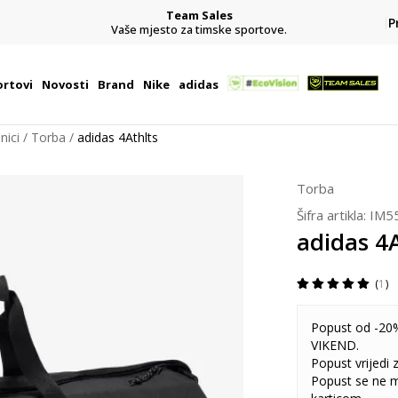
Team Sales
P
j
Vaše mjesto za timske sportove.
rtovi
Novosti
Brand
Nike
adidas
nici
Torba
adidas 4Athlts
Torba
Šifra artikla:
IM5
adidas 4A
1
Popust od -20%
VIKEND.
Popust vrijedi
Popust se ne 