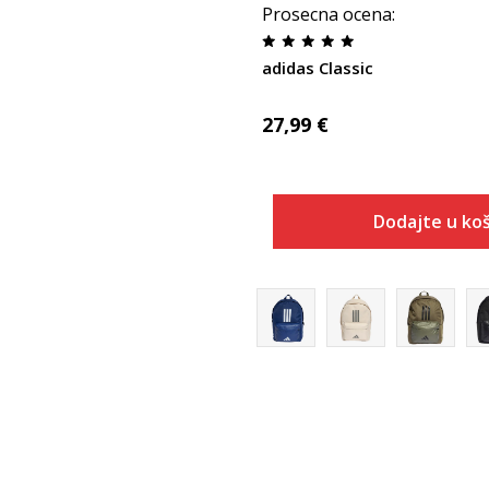
Prosecna ocena
:
adidas Classic
27,99
€
Dodajte u koš
Dodaj u