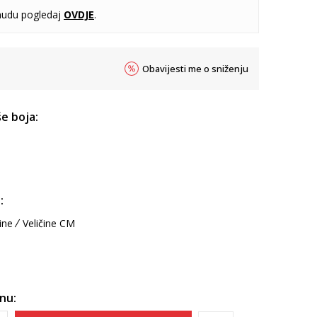
udu pogledaj
OVDJE
.
Obavijesti me o sniženju
e boja:
:
ine
Veličine CM
inu: