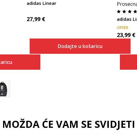
adidas Linear
Prosecn
27,99
€
adidas L
OFFER
23,99
€
Dodajte u košaricu
aricu
Dodaj u košaricu
 košaricu
MOŽDA ĆE VAM SE SVIDJETI