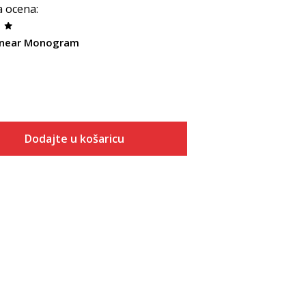
a ocena
:
inear Monogram
Dodajte u košaricu
Dodaj u košaricu