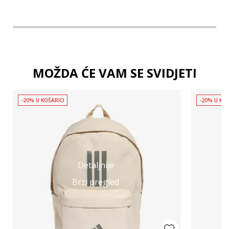
MOŽDA ĆE VAM SE SVIDJETI
-20% U KOŠARICI
-20% U KOŠ
Detaljnije
Brzi pregled