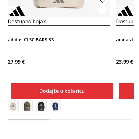
Dostupno boja:
4
Dostupno
adidas CLSC BARS 3S
adidas Li
27,99
€
23,99
€
Dodajte u košaricu