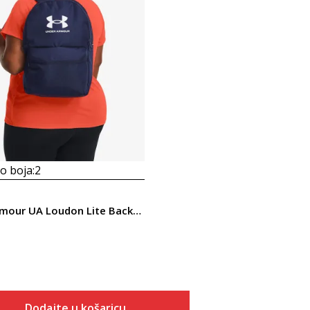
 boja:
2
Under Armour UA Loudon Lite Backpack
Dodajte u košaricu