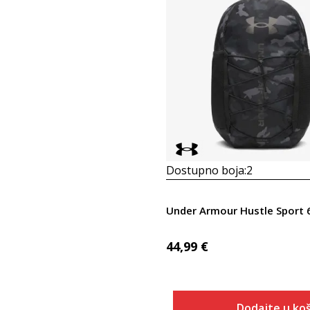
Dostupno boja:
2
Under Armour Hustle Sport 
44,99
€
Dodajte u koš