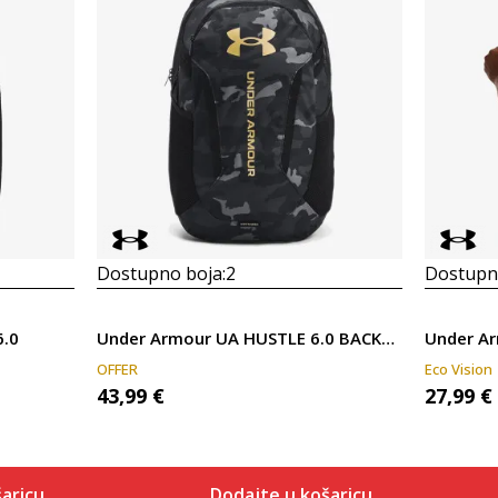
Dostupno boja:
2
Dostupno
6.0
Under Armour UA HUSTLE 6.0 BACKPACK
OFFER
Eco Vision
43,99
€
27,99
€
aricu
Dodajte u košaricu