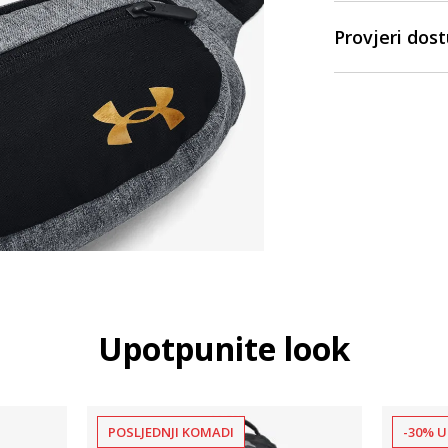
Provjeri dos
Upotpunite look
POSLJEDNJI KOMADI
-30% U