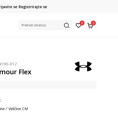
CLICK& COLLECT
rijavite se
Registrirajte se
besplatno preuzimanje u trgovini
0
0
Pretraži stranicu
4190-012
mour Flex
:
ine
Veličine CM