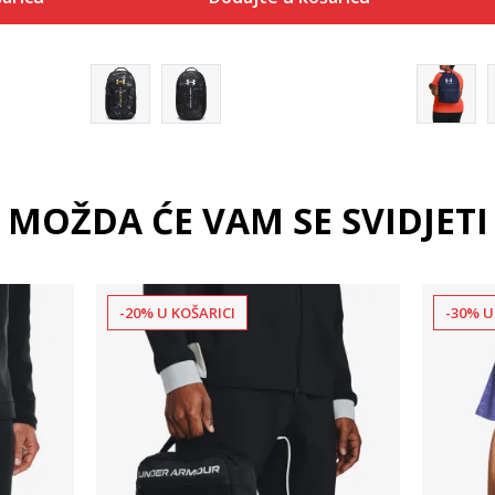
 košaricu
Dodaj u košaricu
MOŽDA ĆE VAM SE SVIDJETI
-20% U KOŠARICI
-30% U