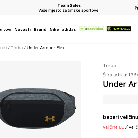
Team Sales
P
j
Vaše mjesto za timske sportove.
rtovi
Novosti
Brand
Nike
adidas
nici
Torba
Under Armour Flex
Torba
Šifra artikla:
136
Under Ar
Izaberi veličinu
Veličine EU
Velič