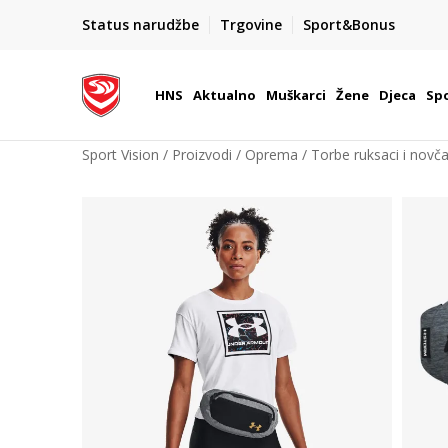
BOX NOW
Status narudžbe
Trgovine
Sport&Bonus
Dostava 1,50 €
| Više od 800 paketomata u Hrvatsko
HNS
Aktualno
Muškarci
Žene
Djeca
Spo
Sport Vision
Proizvodi
Oprema
Torbe ruksaci i novča