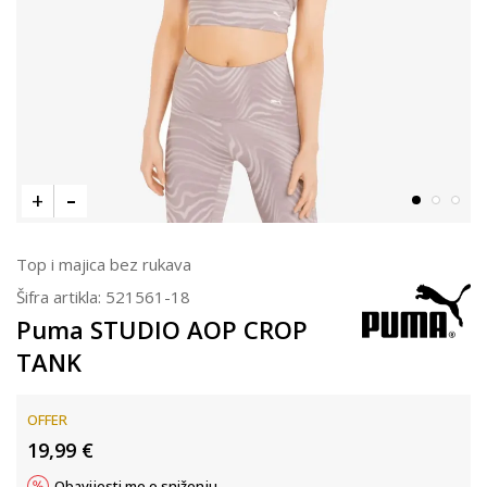
Top i majica bez rukava
Šifra artikla:
521561-18
Puma STUDIO AOP CROP
TANK
OFFER
19,99
€
Obavijesti me o sniženju