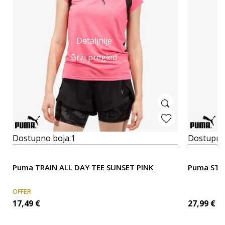
Detaljnije
Brzi pregled
Dostupno boja:
1
Dostupno
Puma TRAIN ALL DAY TEE SUNSET PINK
Puma STU
OFFER
17,49
€
27,99
€