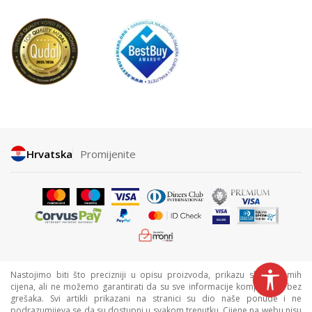
Hrvatska
Promijenite
Nastojimo biti što precizniji u opisu proizvoda, prikazu slika i samih
cijena, ali ne možemo garantirati da su sve informacije kompletne i bez
grešaka. Svi artikli prikazani na stranici su dio naše ponude i ne
podrazumijeva se da su dostupni u svakom trenutku. Cijene na webu nisu