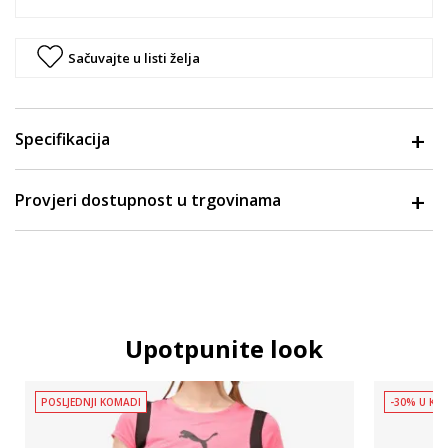
Sačuvajte u listi želja
Specifikacija
Provjeri dostupnost u trgovinama
Upotpunite look
POSLJEDNJI KOMADI
-30% U KOŠ