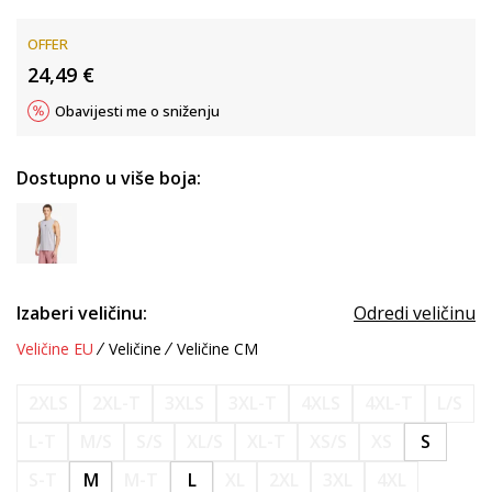
OFFER
24,49
€
Obavijesti me o sniženju
Dostupno u više boja:
Izaberi veličinu:
Odredi veličinu
Veličine EU
Veličine
Veličine CM
2XLS
2XL-T
3XLS
3XL-T
4XLS
4XL-T
L/S
L-T
M/S
S/S
XL/S
XL-T
XS/S
XS
S
S-T
M
M-T
L
XL
2XL
3XL
4XL