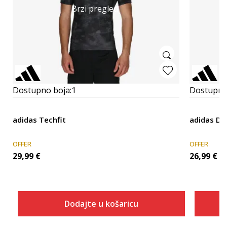
Brzi pregled
Dostupno boja:
1
Dostupno
adidas Techfit
adidas De
OFFER
OFFER
29,99
€
26,99
€
Dodajte u košaricu
Veličina