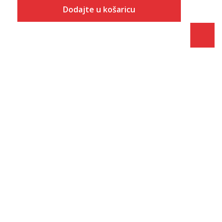
Dodajte u košaricu
Veličina
Dodaj u košaricu
S
M
L
XL
2XL
3XL