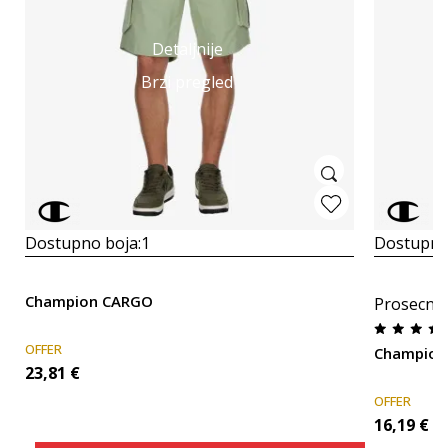
Detaljnije
Brzi pregled
Dostupno boja:
1
Dostupno
Champion CARGO
Prosecna
OFFER
Champion
23,81
€
OFFER
16,19
€