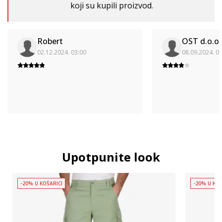
koji su kupili proizvod.
Robert
OST d.o.o.
02.12.2024. 03:00
08.09.2024. 0
Upotpunite look
-20% U KOŠARICI
-20% U KOŠ