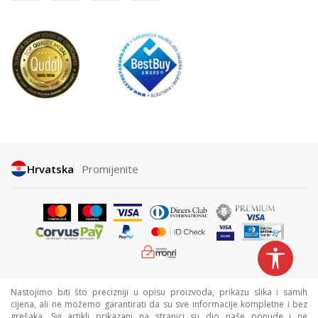
Hrvatska
Promijenite
Nastojimo biti što precizniji u opisu proizvoda, prikazu slika i samih
cijena, ali ne možemo garantirati da su sve informacije kompletne i bez
grešaka. Svi artikli prikazani na stranici su dio naše ponude i ne