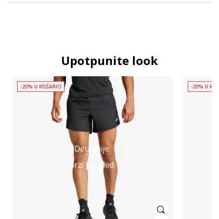
Upotpunite look
-20% U KOŠARICI
-20% U KOŠ
Detaljnije
Brzi pregled