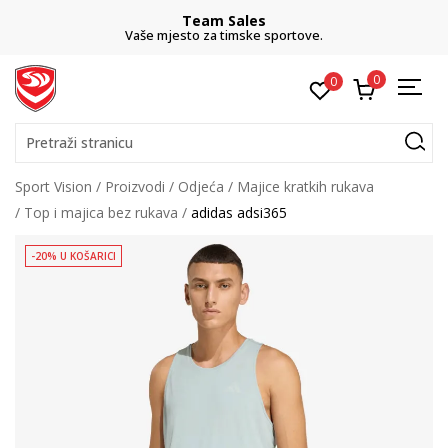
Team Sales
Vaše mjesto za timske sportove.
0
0
Pretraži stranicu
Sport Vision
Proizvodi
Odjeća
Majice kratkih rukava
Top i majica bez rukava
adidas adsi365
-20% U KOŠARICI