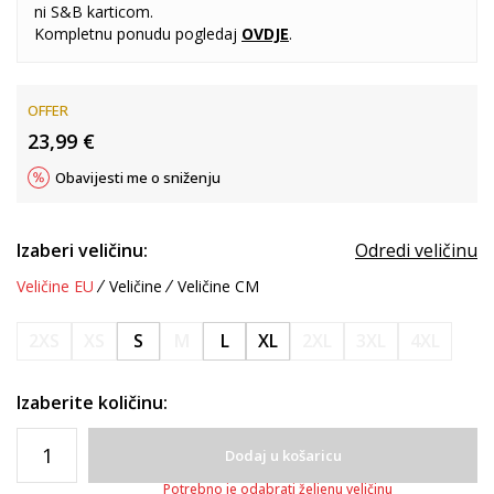
ni S&B karticom.
Kompletnu ponudu pogledaj
OVDJE
.
OFFER
23,99
€
Obavijesti me o sniženju
Izaberi veličinu:
Odredi veličinu
Veličine EU
Veličine
Veličine CM
2XS
XS
S
M
L
XL
2XL
3XL
4XL
Izaberite količinu:
Dodaj u košaricu
Potrebno je odabrati željenu veličinu