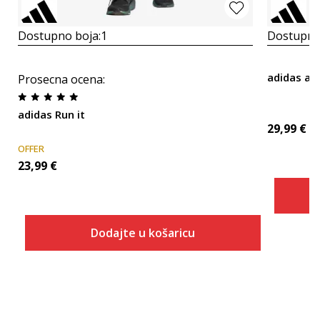
Dostupno boja:
1
Dostupno
adidas ad
Prosecna ocena
:
adidas Run it
29,99
€
OFFER
23,99
€
Dodajte u košaricu
Veličina
Dodaj u košaricu
2XL5
2XL7