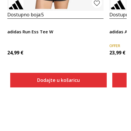
Dostupno boja:
5
Dostupno
adidas Run Ess Tee W
adidas AD
OFFER
24,99
€
23,99
€
Dodajte u košaricu
Veličina
Dodaj u košaricu
2XS
XS
S