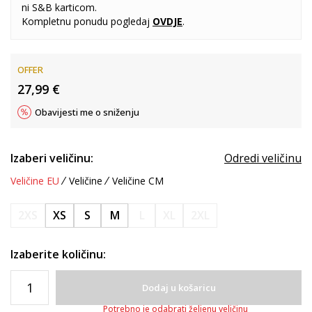
ni S&B karticom.
Kompletnu ponudu pogledaj
OVDJE
.
OFFER
27,99
€
Obavijesti me o sniženju
Izaberi veličinu:
Odredi veličinu
Veličine EU
Veličine
Veličine CM
2XS
XS
S
M
L
XL
2XL
Izaberite količinu:
Dodaj u košaricu
Potrebno je odabrati željenu veličinu