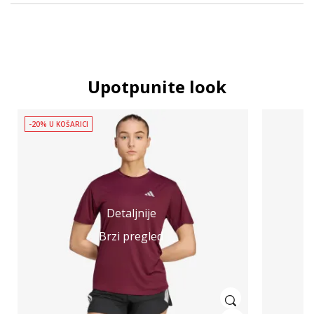
Upotpunite look
-20% U KOŠARICI
Detaljnije
Brzi pregled