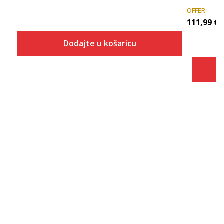
OFFER
111,99
€
Dodajte u košaricu
Veličina
Dodaj u košaricu
3-
4
4-
5
5-
6