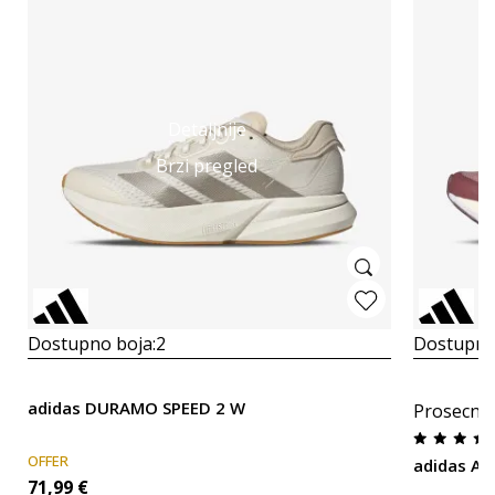
Detaljnije
Brzi pregled
Dostupno boja:
2
Dostupno
adidas DURAMO SPEED 2 W
Prosecna
OFFER
adidas Ad
71,99
€