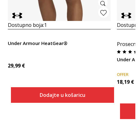
Dostupno boja:
1
Dostupno
Under Armour HeatGear®
Prosecna
Under Arm
29,99
€
OFFER
18,19
€
Dodajte u košaricu
Veličina
Dodaj u košaricu
XS
SM