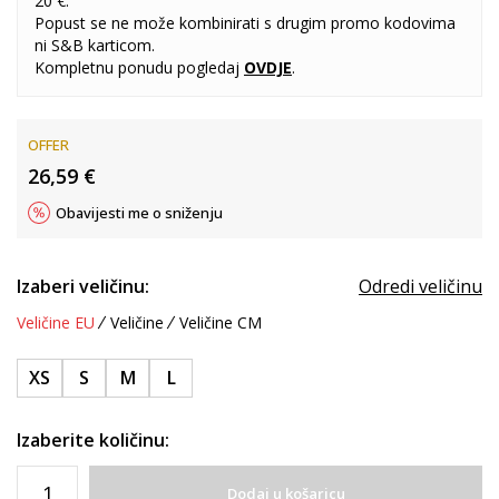
20 €.
Popust se ne može kombinirati s drugim promo kodovima
ni S&B karticom.
Kompletnu ponudu pogledaj
OVDJE
.
OFFER
26,59
€
Obavijesti me o sniženju
Izaberi veličinu:
Odredi veličinu
Veličine EU
Veličine
Veličine CM
XS
S
M
L
Izaberite količinu:
Dodaj u košaricu