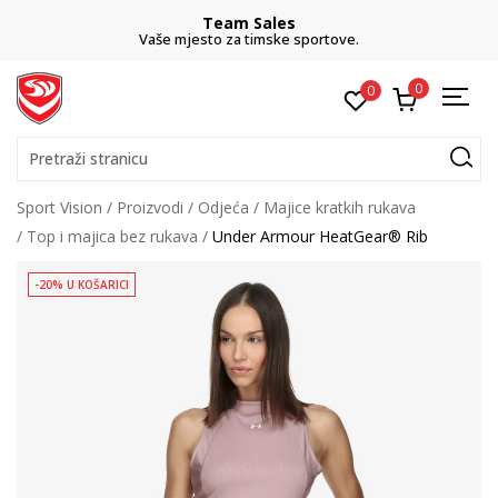
Team Sales
Vaše mjesto za timske sportove.
0
0
Pretraži stranicu
Sport Vision
Proizvodi
Odjeća
Majice kratkih rukava
Top i majica bez rukava
Under Armour HeatGear® Rib
-20% U KOŠARICI