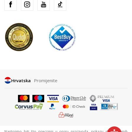
Hrvatska
Promijenite
Nastojimo biti što precizniji u opisu proizvoda, prikazu slika i samih