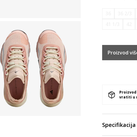
36
36 2/3
41 1/3
42
Proizvod viš
Proizvod
vratiti u
Specifikacija