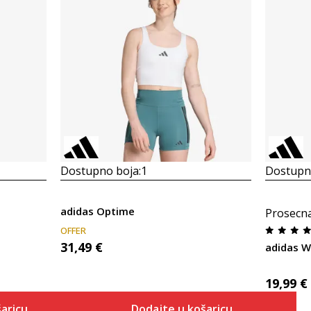
Dostupno boja:
1
Dostupno
adidas Optime
Prosecn
OFFER
31,49
€
adidas W
19,99
€
aricu
Dodajte u košaricu