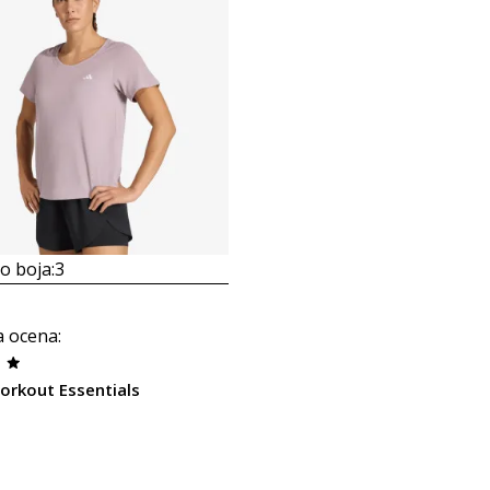
 boja:
3
a ocena
:
orkout Essentials