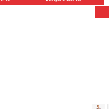
Veličina
 košaricu
Dodaj u košaricu
2XS
XS
S
M
L
XL