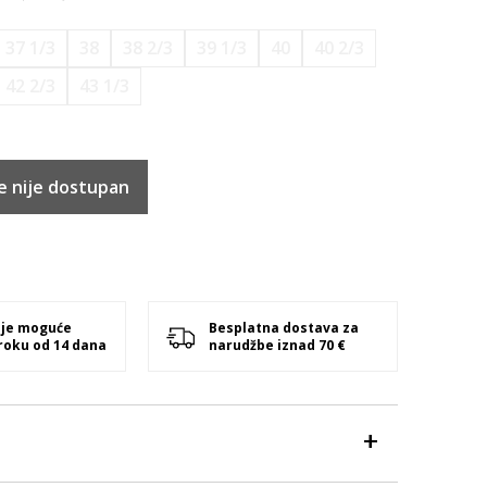
37 1/3
38
38 2/3
39 1/3
40
40 2/3
42 2/3
43 1/3
e nije dostupan
 je moguće
Besplatna dostava za
 roku od 14 dana
narudžbe iznad 70 €