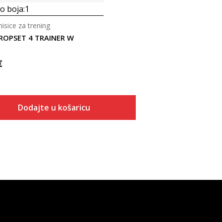
 boja:
1
isice za trening
ROPSET 4 TRAINER W
€
Dodajte u košaricu