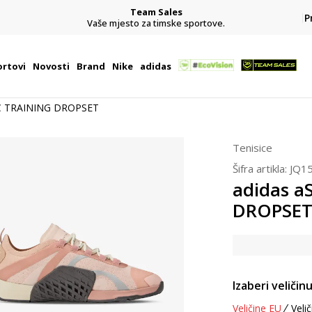
Team Sales
P
j
Vaše mjesto za timske sportove.
rtovi
Novosti
Brand
Nike
adidas
C TRAINING DROPSET
Tenisice
Šifra artikla:
JQ1
adidas 
DROPSE
Izaberi veličinu
Veličine EU
Velič