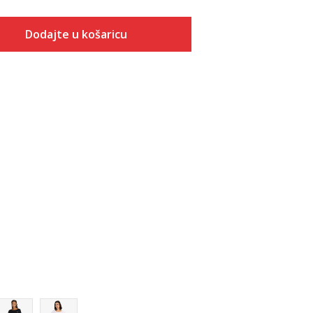
Dodajte u košaricu
Veličina
Dodaj u košaricu
XS
S
M
L
XL
2XL