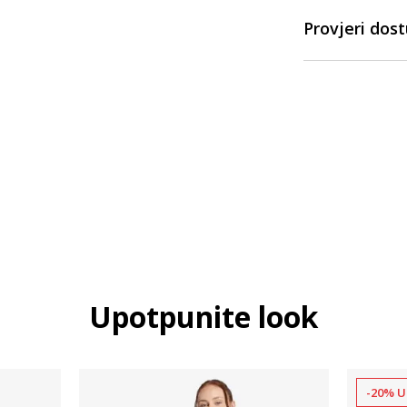
Provjeri dos
Upotpunite look
-20% U