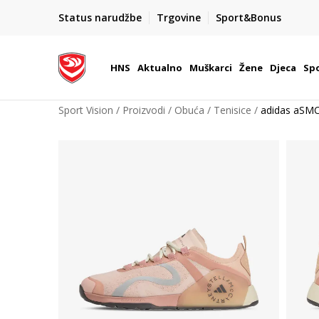
BOX NOW
Status narudžbe
Trgovine
Sport&Bonus
Dostava 1,50 €
| Više od 800 paketomata u Hrvatsko
HNS
Aktualno
Muškarci
Žene
Djeca
Spo
Sport Vision
Proizvodi
Obuća
Tenisice
adidas aSM