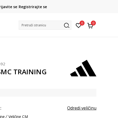
CLICK& COLLECT
rijavite se
Registrirajte se
besplatno preuzimanje u trgovini
0
0
Pretraži stranicu
592
aSMC TRAINING
T
:
Odredi veličinu
ine
Veličine CM