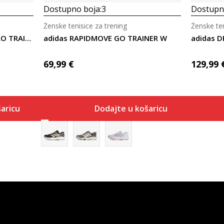
Dostupno boja:
3
Dostupno
Ženske tenisice za trening
Ženske ten
adidas ADIZERO DROPSET PRO TRAINER W
adidas RAPIDMOVE GO TRAINER W
adidas D
69,99
€
129,99
aricu
Dodajte u košaricu