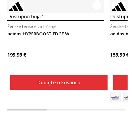
Dostupno boja:
1
Dostupno
Ženske tenisice za trčanje
Ženske teni
adidas HYPERBOOST EDGE W
adidas A
199,99
€
159,99
€
Dodajte u košaricu