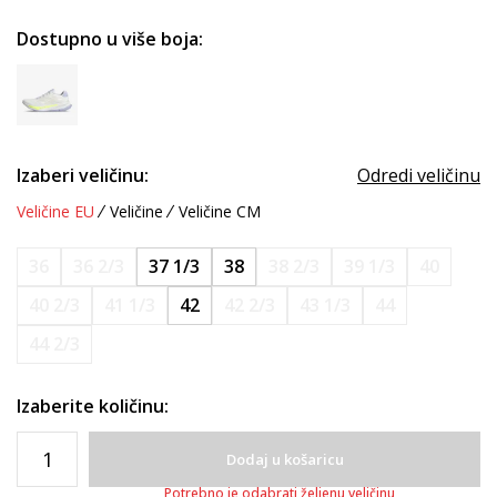
Dostupno u više boja:
Izaberi veličinu:
Odredi veličinu
Veličine EU
Veličine
Veličine CM
36
36 2/3
37 1/3
38
38 2/3
39 1/3
40
40 2/3
41 1/3
42
42 2/3
43 1/3
44
44 2/3
Izaberite količinu:
Dodaj u košaricu
Potrebno je odabrati željenu veličinu