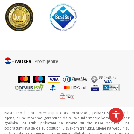
Hrvatska
Promijenite
Nastojimo biti što precizniji u opisu proizvoda, prikazu slika i samih
cijena, ali ne možemo garantirati da su sve informacije kompletne i bez
grešaka. Svi artikli prikazani na stranici su dio naše ponude i ne
podrazumijeva se da su dostupni u svakom trenutku. Cijene na webu nisu
nužno iste kao cijene u trgovinama. Webshop može imati popuste