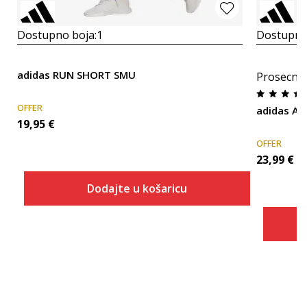
Dostupno boja:
1
Dostupno
adidas RUN SHORT SMU
Prosecna
OFFER
adidas Ad
19,95
€
OFFER
23,99
€
Dodajte u košaricu
Veličina
Dodaj u košaricu
2XS3
2XS4
2XS5