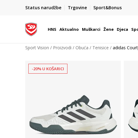
BOX NOW
Status narudžbe
Trgovine
Sport&Bonus
Dostava 1,50 €
| Više od 800 paketomata u Hrvatsko
HNS
Aktualno
Muškarci
Žene
Djeca
Spo
Sport Vision
Proizvodi
Obuća
Tenisice
adidas Court
-20% U KOŠARICI