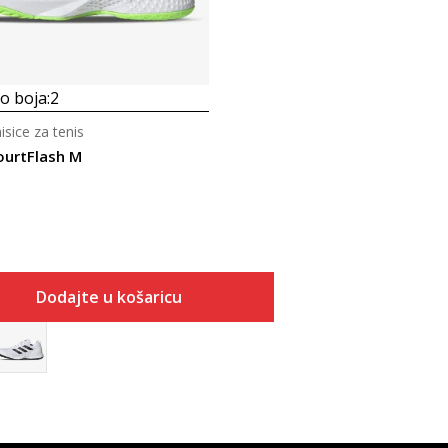
 boja:
2
sice za tenis
ourtFlash M
Dodajte u košaricu