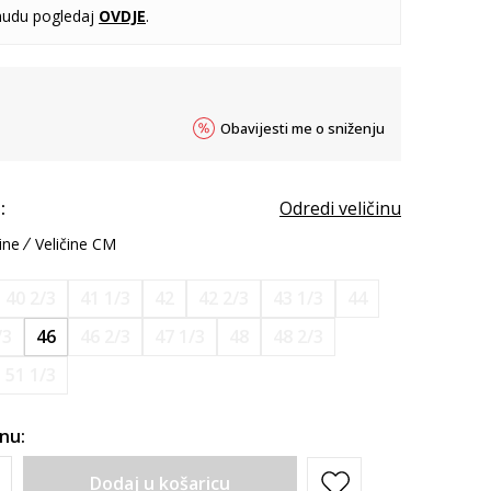
udu pogledaj
OVDJE
.
Obavijesti me o sniženju
:
Odredi veličinu
ine
Veličine CM
40 2/3
41 1/3
42
42 2/3
43 1/3
44
/3
46
46 2/3
47 1/3
48
48 2/3
51 1/3
inu:
Dodaj u košaricu