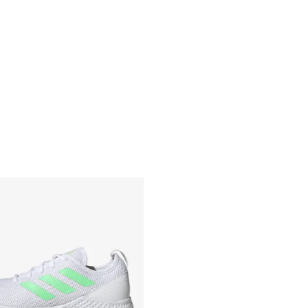
XL
2XL