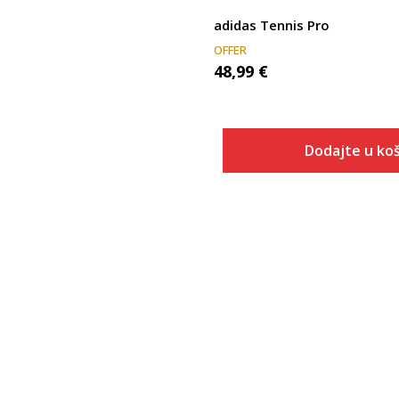
adidas Tennis Pro
OFFER
48,99
€
Dodajte u koš
Veličina
Dodaj u
XS
S
M
L