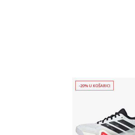
XL
2XL
-20% U KOŠARICI