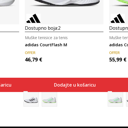
Dostupno boja:
2
Dostupno
Muške tenisice za tenis
Muške teni
adidas CourtFlash M
adidas C
OFFER
OFFER
46,79
€
55,99
€
aricu
Dodajte u košaricu