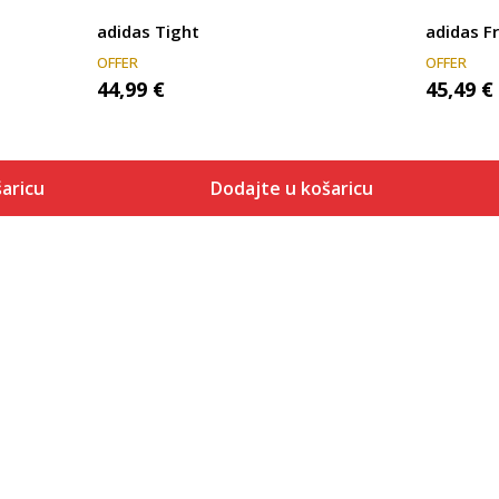
adidas Tight
adidas Fr
OFFER
OFFER
44,99
€
45,49
€
aricu
Dodajte u košaricu
Veličina
 košaricu
Dodaj u košaricu
2XL5
L 5"
M 5"
S 5"