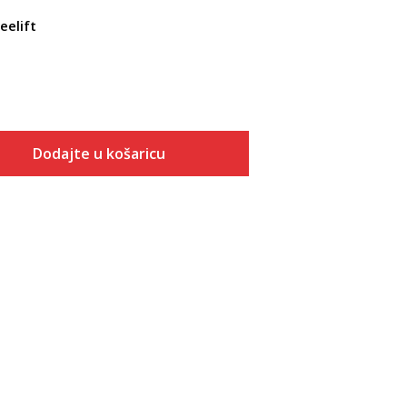
eelift
Dodajte u košaricu
Veličina
Dodaj u košaricu
XS
S
M
L