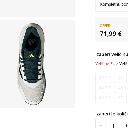
Kompletnu pon
OFFER
71,99
€
Izaberi veličinu
Veličine EU
Velič
39 1/3
40
44 2/3
45 1
49 1/3
50
Izaberite količ