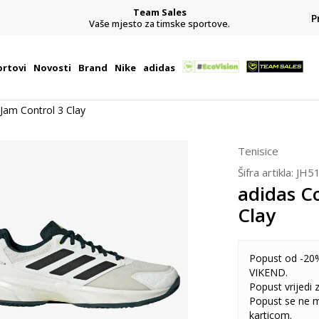
Team Sales
P
j
Vaše mjesto za timske sportove.
rtovi
Novosti
Brand
Nike
adidas
Jam Control 3 Clay
Tenisice
Šifra artikla:
JH5
adidas C
Clay
Popust od -20%
VIKEND.
Popust vrijedi
Popust se ne 
karticom.