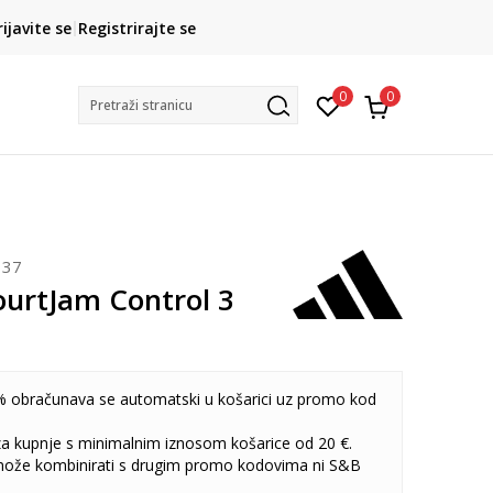
CLICK& COLLECT
rijavite se
Registrirajte se
besplatno preuzimanje u trgovini
0
0
Pretraži stranicu
137
ourtJam Control 3
 obračunava se automatski u košarici uz promo kod
 za kupnje s minimalnim iznosom košarice od 20 €.
može kombinirati s drugim promo kodovima ni S&B