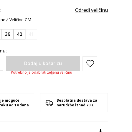
:
Odredi veličinu
ine
Veličine CM
39
40
41
inu:
Dodaj u košaricu
Potrebno je odabrati željenu veličinu
 je moguće
Besplatna dostava za
 roku od 14 dana
narudžbe iznad 70 €