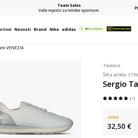
Team Sales
P
j
Vaše mjesto za timske sportove.
rtovi
Novosti
Brand
Nike
adidas
hini VENEZIA
Tenisice
Šifra artikla:
STW
Sergio T
1
OFFER
32,50
€