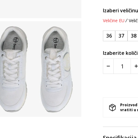
Izaberi veličinu
Veličine EU
Velič
36
37
38
Izaberite količ
Proizvod
vratiti u
Specifikacija