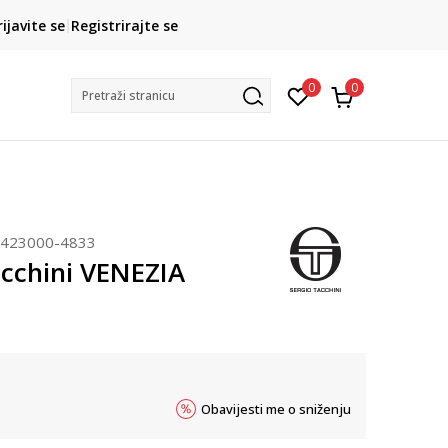
CLICK& COLLECT
rijavite se
Registrirajte se
besplatno preuzimanje u trgovini
0
0
Pretraži stranicu
423000-4833
acchini VENEZIA
Obavijesti me o sniženju