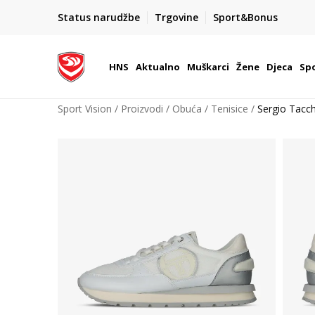
BOX NOW
Status narudžbe
Trgovine
Sport&Bonus
Dostava 1,50 €
| Više od 800 paketomata u Hrvatsko
HNS
Aktualno
Muškarci
Žene
Djeca
Spo
Sport Vision
Proizvodi
Obuća
Tenisice
Sergio Tacc