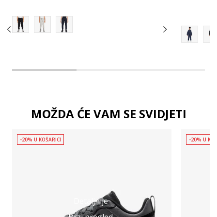
XL
MOŽDA ĆE VAM SE SVIDJETI
-20% U KOŠARICI
-20% U KOŠ
Detaljnije
Brzi pregled