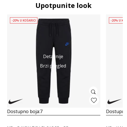
Upotpunite look
-20% U KOŠARICI
-20% U KOŠ
Detaljnije
Brzi pregled
Dostupno boja:
7
Dostupno