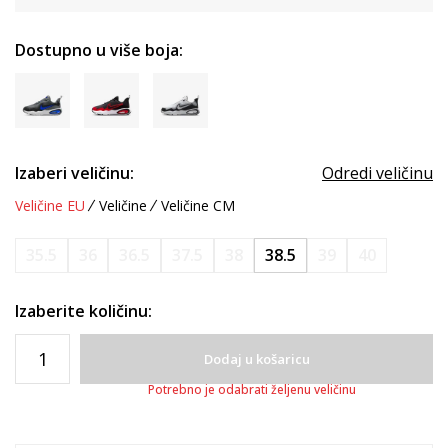
Dostupno u više boja:
Izaberi veličinu:
Odredi veličinu
Veličine EU
Veličine
Veličine CM
35.5
36
36.5
37.5
38
38.5
39
40
Izaberite količinu:
Dodaj u košaricu
Potrebno je odabrati željenu veličinu