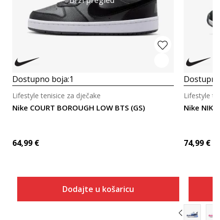
Dostupno boja:
1
Dostupno
Lifestyle tenisice za dječake
Lifestyle t
Nike COURT BOROUGH LOW BTS (GS)
Nike NIKE
64,99
€
74,99
€
Dodajte u košaricu