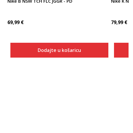
Nike B NSW TCH FLC JGGR - PD
Nike K N
69,99
€
79,99
€
Dodajte u košaricu
Veličina
Dodaj u košaricu
XS
S
M
L