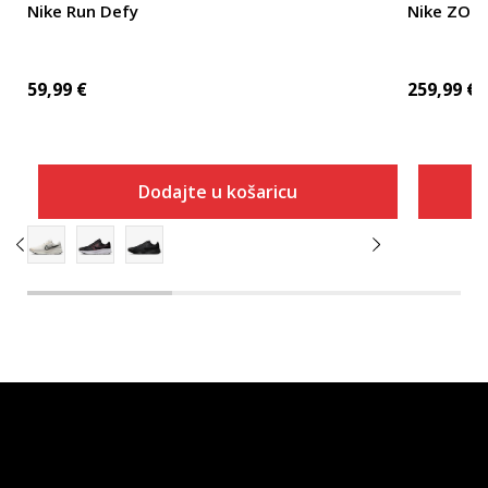
Nike Run Defy
Nike ZOO
59,99
€
259,99
€
Dodajte u košaricu