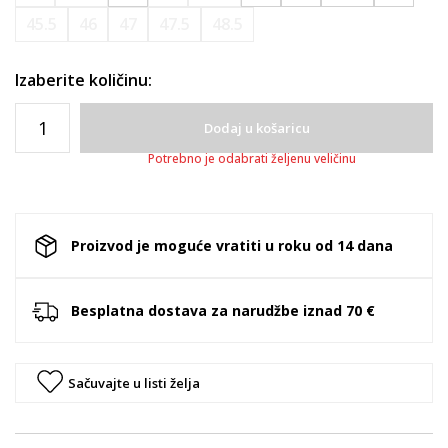
45.5
46
47
47.5
48.5
Izaberite količinu:
Dodaj u košaricu
Potrebno je odabrati željenu veličinu
Proizvod je moguće vratiti u roku od 14 dana
Besplatna dostava za narudžbe iznad 70 €
Sačuvajte u listi želja