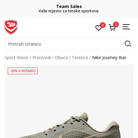
Team Sales
Vaše mjesto za timske sportove.
0
0
Pretraži stranicu
Sport Vision
Proizvodi
Obuća
Tenisice
Nike Journey Run
-20% U KOŠARICI