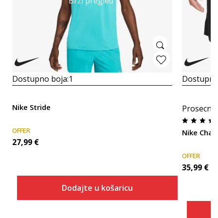
Brzi pregled
Dostupno boja:
1
Dostupno
Nike Stride
Prosecna
OFFER
Nike Chal
27,99
€
OFFER
35,99
€
Dodajte u košaricu
Veličina
Dodaj u košaricu