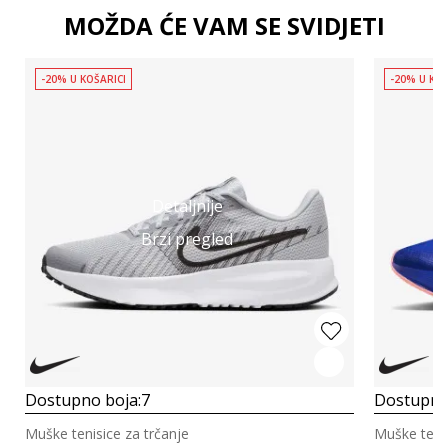
MOŽDA ĆE VAM SE SVIDJETI
-20% U KOŠARICI
-20% U KOŠ
Detaljnije
Brzi pregled
Dostupno boja:
7
Dostupno
Muške tenisice za trčanje
Muške tenis