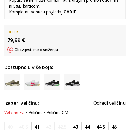
Popust se ne može kombinirati s drugim promo kodovima
ni S&B karticom.
Kompletnu ponudu pogledaj
OVDJE
.
OFFER
79,99
€
Obavijesti me o sniženju
Dostupno u više boja:
Izaberi veličinu:
Odredi veličinu
Veličine EU
Veličine
Veličine CM
40
40.5
41
42
42.5
43
44
44.5
45