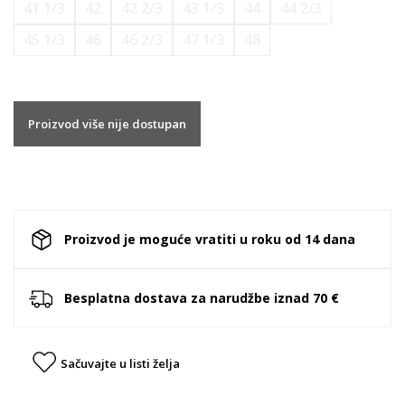
41 1/3
42
42 2/3
43 1/3
44
44 2/3
45 1/3
46
46 2/3
47 1/3
48
Proizvod više nije dostupan
Proizvod je moguće vratiti u roku od 14 dana
Besplatna dostava za narudžbe iznad 70 €
Sačuvajte u listi želja