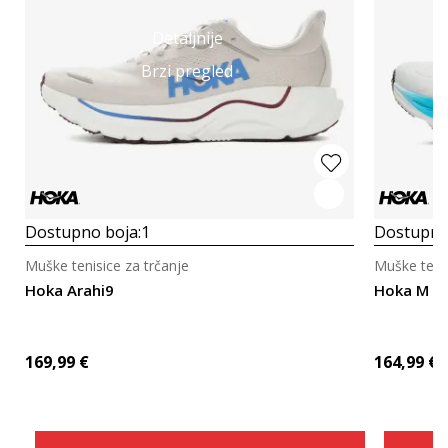
Detaljnije
Brzi pregled
Dostupno boja:
1
Dostupno
Muške tenisice za trčanje
Muške tenis
Hoka Arahi9
Hoka M C
169,99
€
164,99
€