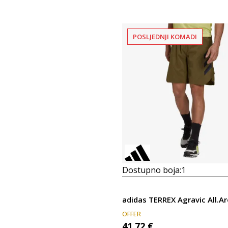
POSLJEDNJI KOMADI
Dostupno boja:
1
adidas TERREX Agravic All.A
OFFER
41,72
€