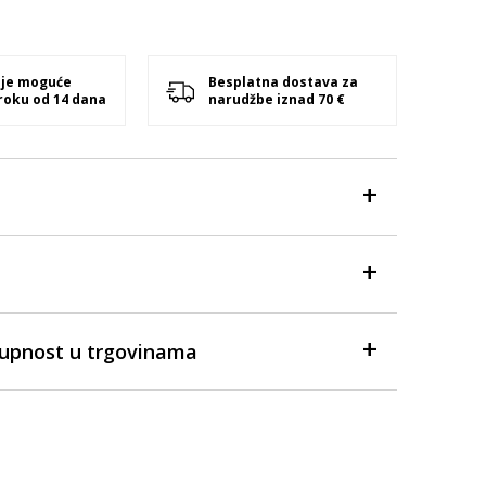
 je moguće
Besplatna dostava za
 roku od 14 dana
narudžbe iznad 70 €
tupnost u trgovinama