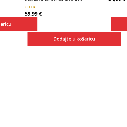
OFFER
59,99
€
aricu
Dodajte u košaricu
 košaricu
Veličina
Dodaj u košaricu
XS
S
M
L
XL