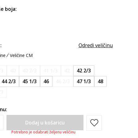
e boja:
:
Odredi veličinu
ine
Veličine CM
/3
40
40 2/3
41 1/3
42
42 2/3
44 2/3
45 1/3
46
46 2/3
47 1/3
48
/3
inu:
Dodaj u košaricu
Potrebno je odabrati željenu veličinu