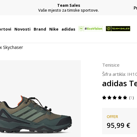
Team Sales
P
j
Vaše mjesto za timske sportove.
rtovi
Novosti
Brand
Nike
adidas
x Skychaser
Tenisice
Šifra artikla:
IH1
adidas T
1
OFFER
95,99
€