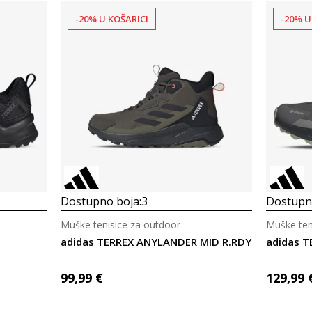
-20% U KOŠARICI
-20% U
Dostupno boja:
3
Dostupno
Muške tenisice za outdoor
Muške ten
adidas TERREX ANYLANDER MID R.RDY
adidas T
99,99
€
129,99