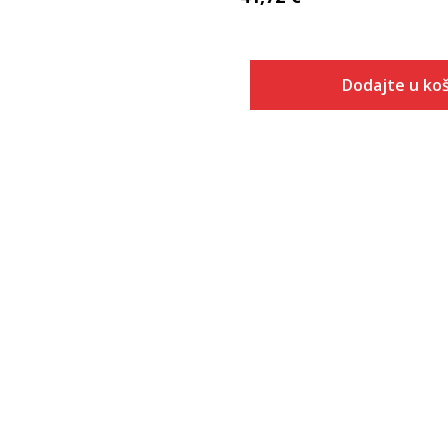
Dodajte u koš
Veličina
Dodaj u
ONESZ
L 5"
M 5"
S 5"
XL5"
L 9"