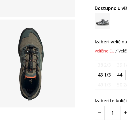
Dostupno u viš
Izaberi veličinu
Veličine EU
Velič
38 2/3
39 1
43 1/3
44
49 1/3
50 2
Izaberite količ