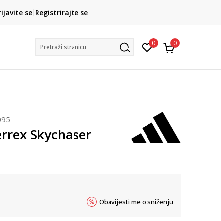
CLICK& COLLECT
rijavite se
Registrirajte se
besplatno preuzimanje u trgovini
0
0
Pretraži stranicu
095
errex Skychaser
Obavijesti me o sniženju