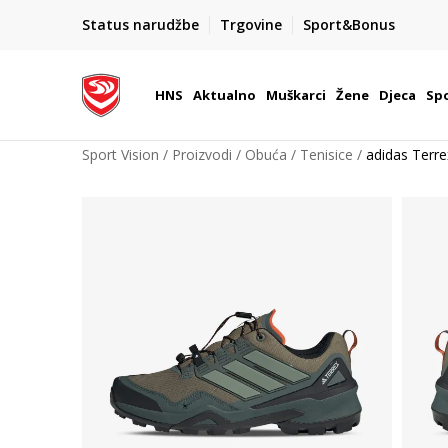
BOX NOW
Status narudžbe
Trgovine
Sport&Bonus
Dostava 1,50 €
| Više od 800 paketomata u Hrvatsko
HNS
Aktualno
Muškarci
Žene
Djeca
Spo
Sport Vision
Proizvodi
Obuća
Tenisice
adidas Terre