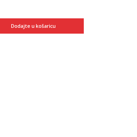
Dodajte u košaricu
Veličina
Dodaj u košaricu
XS
S
M
L
XL
2XL