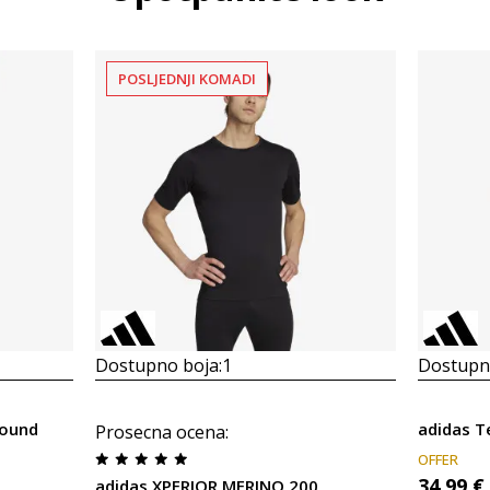
POSLJEDNJI KOMADI
Dostupno boja:
1
Dostupno
round
adidas T
Prosecna ocena
:
OFFER
34,99
€
adidas XPERIOR MERINO 200