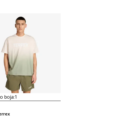
 boja:
1
errex