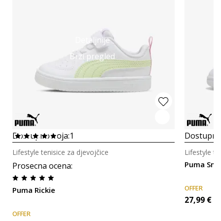
Detaljnije
Brzi pregled
Dostupno boja:
1
Dostupno
Lifestyle tenisice za djevojčice
Lifestyle te
Puma Smas
Prosecna ocena
:
OFFER
Puma Rickie
27,99
€
OFFER