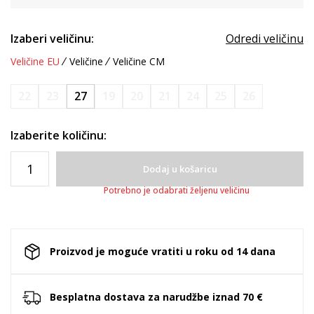
Izaberi veličinu:
Odredi veličinu
Veličine EU
Veličine
Veličine CM
22
23
27
19
20
21
24
25
26
Izaberite količinu:
Dodaj u košaricu
Potrebno je odabrati željenu veličinu
Proizvod je moguće vratiti u roku od 14 dana
Besplatna dostava za narudžbe iznad 70 €