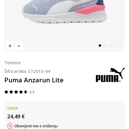
Tenisice
Šifra artikla:
372010-44
Puma Anzarun Lite
2
OFFER
24,49
€
Obavijesti me o sniženju