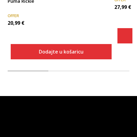
Puma Rickie
27,99
€
OFFER
20,99
€
Dodajte u košaricu