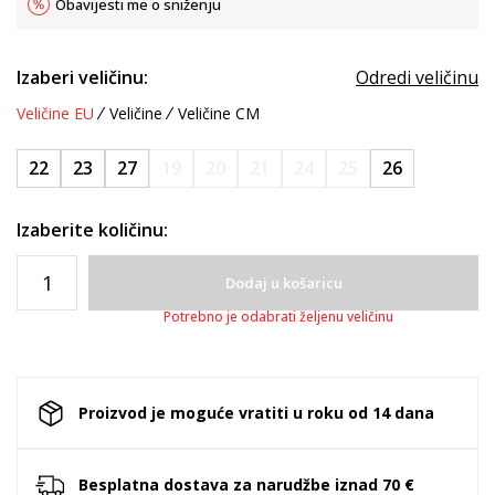
Obavijesti me o sniženju
Izaberi veličinu:
Odredi veličinu
Veličine EU
Veličine
Veličine CM
22
23
27
19
20
21
24
25
26
Izaberite količinu:
Dodaj u košaricu
Potrebno je odabrati željenu veličinu
Proizvod je moguće vratiti u roku od 14 dana
Besplatna dostava za narudžbe iznad 70 €