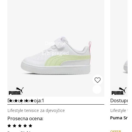
Detaljnije
Brzi pregled
Dostupno boja:
1
Dostupno
Lifestyle tenisice za djevojčice
Lifestyle te
Puma Smas
Prosecna ocena
:
OFFER