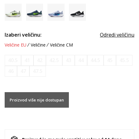
Izaberi veličinu:
Odredi veličinu
Veličine EU
Veličine
Veličine CM
40.5
41
42
42.5
43
44
44.5
45
45.5
46
47
47.5
Proizvod više nije dostupan