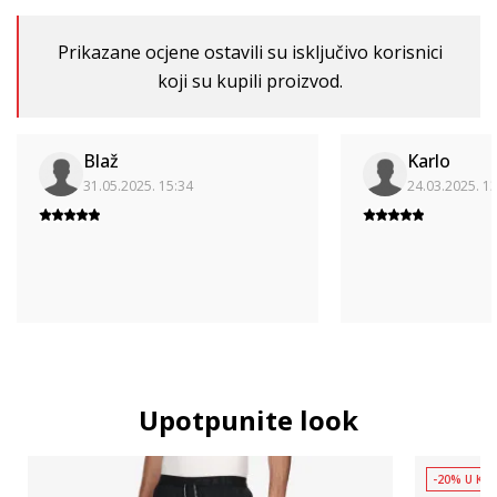
Prikazane ocjene ostavili su isključivo korisnici
koji su kupili proizvod.
Blaž
Karlo
31.05.2025. 15:34
24.03.2025. 1
Upotpunite look
-20% U KOŠ