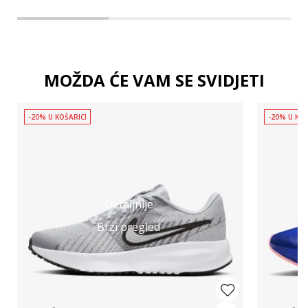
MOŽDA ĆE VAM SE SVIDJETI
-20% U KOŠARICI
-20% U KOŠ
Detaljnije
Brzi pregled