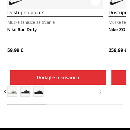
Dostupno boja:
7
Dostupno
Muške tenisice za trčanje
Muške tenis
Nike Run Defy
Nike ZOO
59,99
€
259,99
€
Dodajte u košaricu