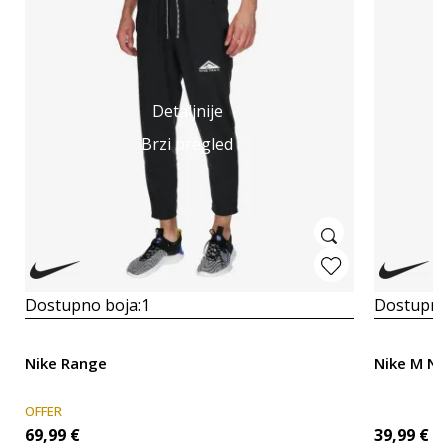
Detaljnije
Brzi pregled
Dostupno boja:
1
Dostupno
Nike Range
Nike M NK
OFFER
69,99
€
39,99
€