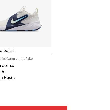
 boja:
2
za košarku za dječake
a ocena
:
m Hustle