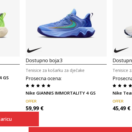
Dostupno boja:
3
Dostupno
Tenisice za košarku za dječake
Tenisice 
4 GS
Prosecna ocena
:
Prosecn
Nike GIANNIS IMMORTALITY 4 GS
Nike Tea
OFFER
OFFER
59,99
€
45,49
€
aricu