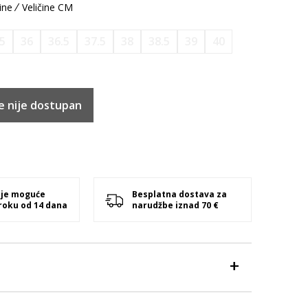
ine
Veličine CM
.5
36
36.5
37.5
38
38.5
39
40
e nije dostupan
 je moguće
Besplatna dostava za
 roku od 14 dana
narudžbe iznad 70 €