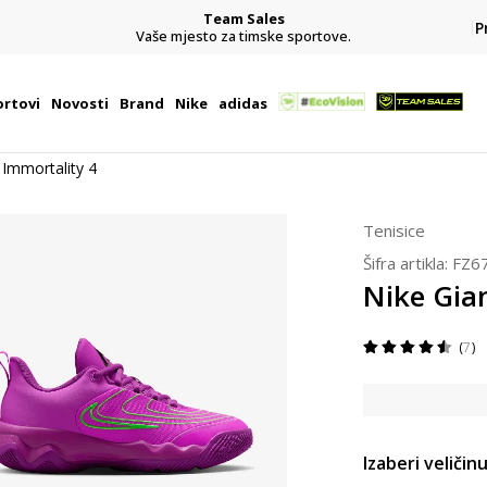
Team Sales
P
j
Vaše mjesto za timske sportove.
rtovi
Novosti
Brand
Nike
adidas
 Immortality 4
Tenisice
Šifra artikla:
FZ6
Nike Gia
7
Izaberi veličinu