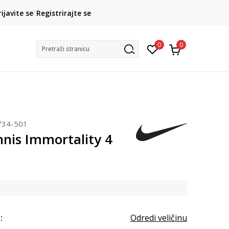
CLICK& COLLECT
rijavite se
Registrirajte se
besplatno preuzimanje u trgovini
0
0
Pretraži stranicu
734-501
nnis Immortality 4
:
Odredi veličinu