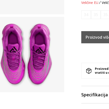
Veličine EU
Velič
34
35
35
Proizvod viš
Proizvod
vratiti u
Specifikacija