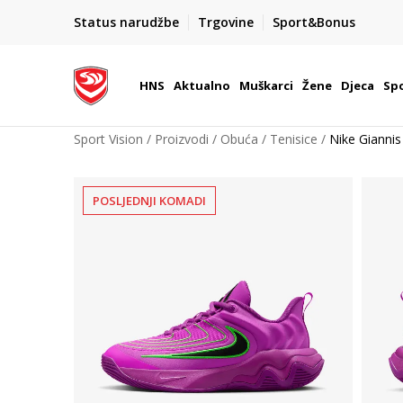
BOX NOW
Status narudžbe
Trgovine
Sport&Bonus
Dostava 1,50 €
| Više od 800 paketomata u Hrvatsko
HNS
Aktualno
Muškarci
Žene
Djeca
Spo
Sport Vision
Proizvodi
Obuća
Tenisice
Nike Giannis
POSLJEDNJI KOMADI