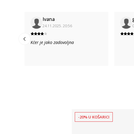
Ivana
24.11.2025. 20:56
0
Kćer je jako zadovoljna
-20% U KOŠARICI