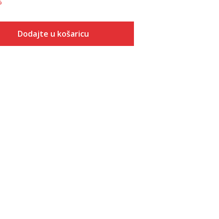
%
Dodajte u košaricu
Veličina
Dodaj u košaricu
S
M
L
XL
2XL