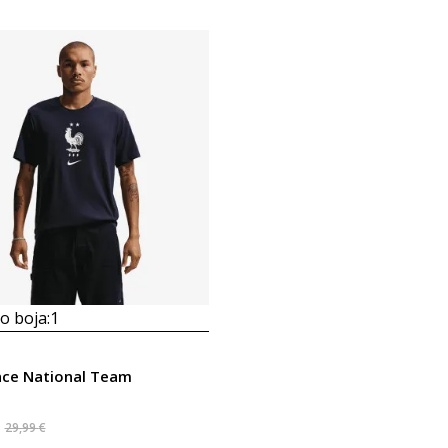
 boja:
1
nce National Team
29,99
€