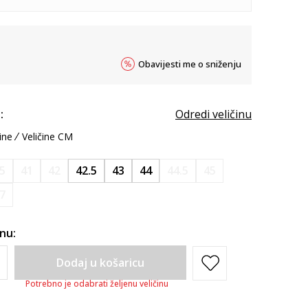
Obavijesti me o sniženju
:
Odredi veličinu
ine
Veličine CM
.5
41
42
42.5
43
44
44.5
45
7
inu:
Dodaj u košaricu
Potrebno je odabrati željenu veličinu