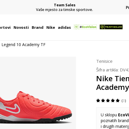
Team Sales
P
j
Vaše mjesto za timske sportove.
rtovi
Novosti
Brand
Nike
adidas
o Legend 10 Academy TF
Tenisice
Šifra artikla:
DV4
Nike Tie
Academy
3
U sklopu
EcoVi
poznatih brando
i drugih materi