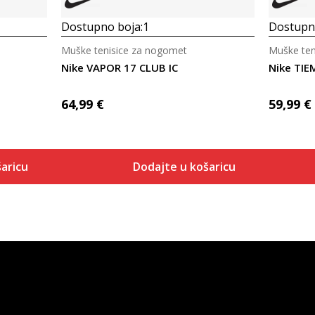
Dostupno boja:
1
Dostupno
Muške tenisice za nogomet
Muške ten
Nike VAPOR 17 CLUB IC
Nike TI
64,99
€
59,99
€
aricu
Dodajte u košaricu