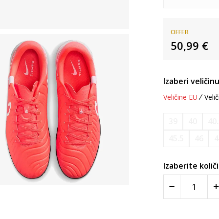
OFFER
50,99
€
Izaberi veličinu
Veličine EU
Velič
39
40
40
45.5
46
4
Izaberite količ