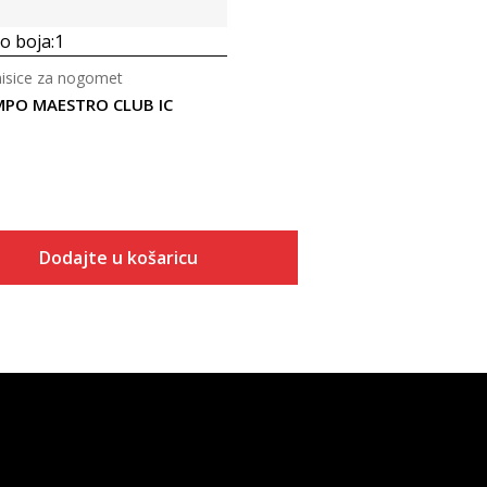
 boja:
1
isice za nogomet
EMPO MAESTRO CLUB IC
Dodajte u košaricu