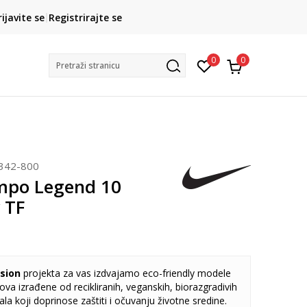
CLICK& COLLECT
rijavite se
Registrirajte se
besplatno preuzimanje u trgovini
0
0
Pretraži stranicu
342-800
mpo Legend 10
 TF
sion
projekta za vas izdvajamo eco-friendly modele
va izrađene od recikliranih, veganskih, biorazgradivih
jala koji doprinose zaštiti i očuvanju životne sredine.