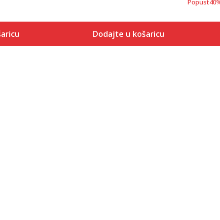
Popust
40
aricu
Dodajte u košaricu
Veličina
 košaricu
Dodaj u košaricu
XS
S
M
L
XL
2XL