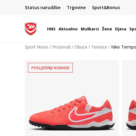
BOX NOW
Status narudžbe
Trgovine
Sport&Bonus
Dostava 1,50 €
| Više od 800 paketomata u Hrvatsko
HNS
Aktualno
Muškarci
Žene
Djeca
Spo
Sport Vision
Proizvodi
Obuća
Tenisice
Nike Tiemp
POSLJEDNJI KOMADI