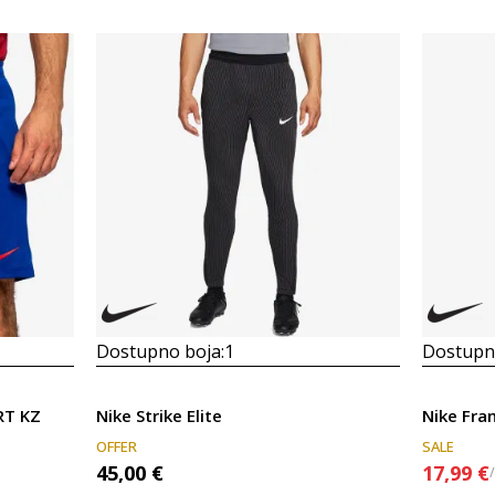
Dostupno boja:
1
Dostupno
RT KZ
Nike Strike Elite
Nike Fra
OFFER
SALE
45,00
€
17,99
€