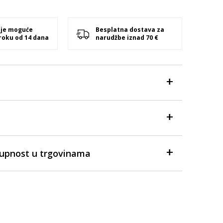
 je moguće
Besplatna dostava za
 roku od 14 dana
narudžbe iznad 70 €
tupnost u trgovinama