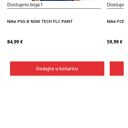
Dostupno boja:
1
Dostupno
Nike PSG B NSW TECH FLC PANT
Nike FCB 
84,99
€
59,99
€
Dodajte u košaricu
Veličina
Dodaj u košaricu
XS
S
M