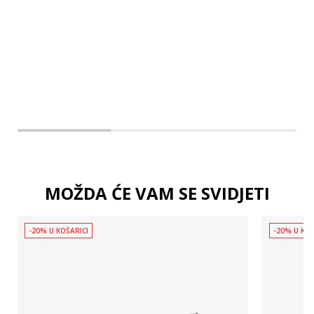
L
XL
MOŽDA ĆE VAM SE SVIDJETI
-20% U KOŠARICI
-20% U KOŠ