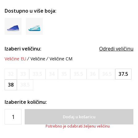
Dostupno u više boja:
Izaberi veličinu:
Odredi veličinu
Veličine EU
Veličine
Veličine CM
32
33
33.5
34
35
35.5
36
36.5
37.5
38
38.5
Izaberite količinu:
Dodaj u košaricu
Potrebno je odabrati željenu veličinu