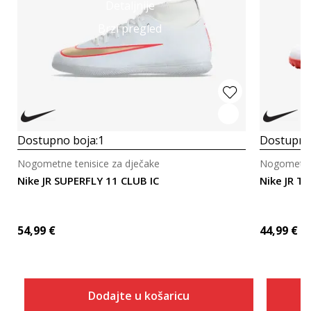
Detaljnije
Brzi pregled
Dostupno boja:
1
Dostupno
Nogometne tenisice za dječake
Nogometne 
Nike JR SUPERFLY 11 CLUB IC
Nike JR 
54,99
€
44,99
€
Dodajte u košaricu