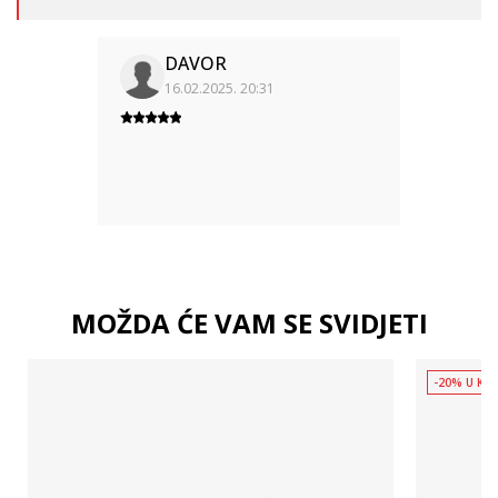
DAVOR
16.02.2025. 20:31
MOŽDA ĆE VAM SE SVIDJETI
-20% U KOŠ