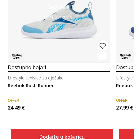
Detaljnije
Brzi pregled
Dostupno boja:
1
Dostupno
Lifestyle tenisice za dječake
Lifestyle t
Reebok Rush Runner
Reebok Ru
OFFER
OFFER
24,49
€
27,99
€
Dodajte u košaricu