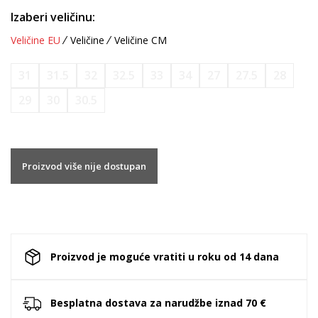
Izaberi veličinu:
Veličine EU
Veličine
Veličine CM
31
31.5
32
32.5
33
34
27
27.5
28
29
30
30.5
Proizvod više nije dostupan
Proizvod je moguće vratiti u roku od 14 dana
Besplatna dostava za narudžbe iznad 70 €