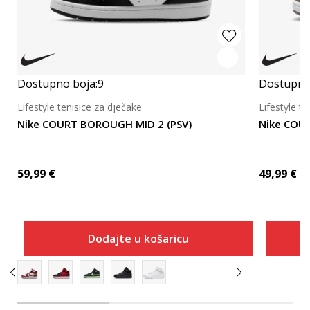
Dostupno boja:
9
Dostupno
Lifestyle tenisice za dječake
Lifestyle t
Nike COURT BOROUGH MID 2 (PSV)
Nike COU
59,99
€
49,99
€
Dodajte u košaricu