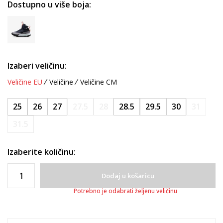
Dostupno u više boja:
Izaberi veličinu:
Veličine EU
Veličine
Veličine CM
25
26
27
27.5
28
28.5
29.5
30
31
31.5
Izaberite količinu:
Dodaj u košaricu
Potrebno je odabrati željenu veličinu