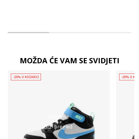
MOŽDA ĆE VAM SE SVIDJETI
-20% U KOŠARICI
-20% U KOŠ
Detaljnije
Brzi pregled