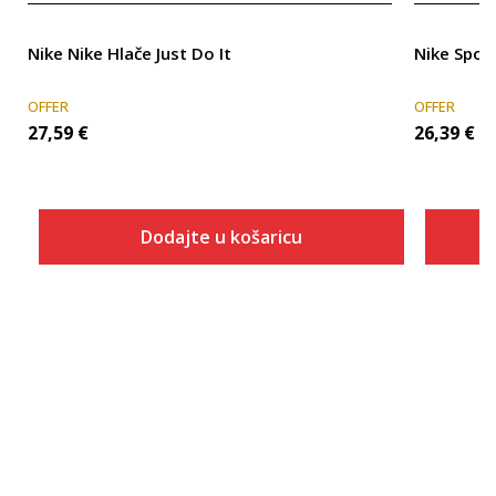
Nike Nike Hlače Just Do It
Nike Spor
OFFER
OFFER
27,59
€
26,39
€
Dodajte u košaricu
Veličina
Dodaj u košaricu
4
5
6
7