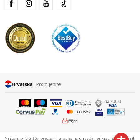
Hrvatska
Promijenite
Nastojimo biti što precizniji u opisu proizvoda, prikazu slika i samih