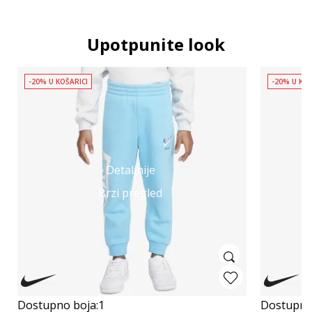
Upotpunite look
-20% U KOŠARICI
-20% U KOŠ
Detaljnije
Brzi pregled
Dostupno boja:
1
Dostupno