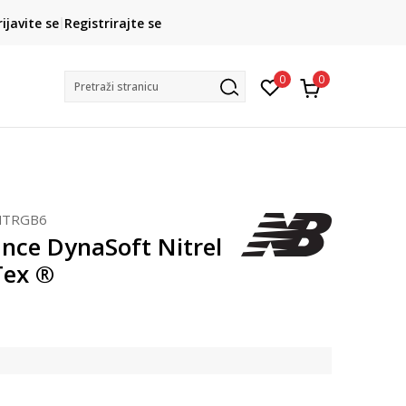
CLICK& COLLECT
rijavite se
Registrirajte se
besplatno preuzimanje u trgovini
0
0
Pretraži stranicu
TRGB6
nce DynaSoft Nitrel
Tex ®