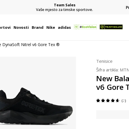
Team Sales
P
j
Vaše mjesto za timske sportove.
rtovi
Novosti
Brand
Nike
adidas
 DynaSoft Nitrel v6 Gore Tex ®
Tenisice
Šifra artikla:
MTN
New Bala
v6 Gore 
2