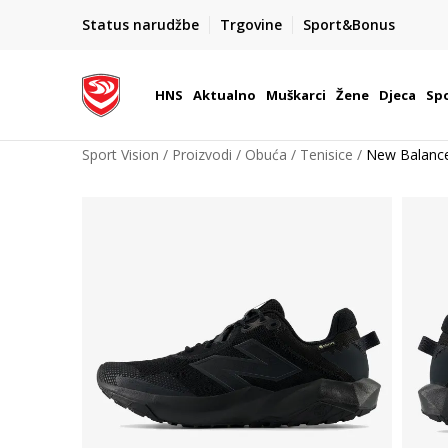
BOX NOW
Status narudžbe
Trgovine
Sport&Bonus
Dostava 1,50 €
| Više od 800 paketomata u Hrvatsko
HNS
Aktualno
Muškarci
Žene
Djeca
Spo
Sport Vision
Proizvodi
Obuća
Tenisice
New Balance