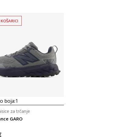
 KOŠARICI
 boja:
1
sice za trčanje
ance GARO
€