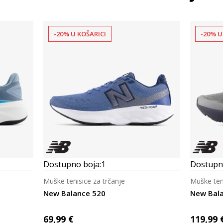
-20% U KOŠARICI
-20% U
Dostupno boja:
1
Dostupno
Muške tenisice za trčanje
Muške teni
New Balance 520
New Bal
69,99
€
119,99