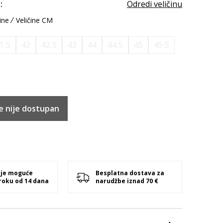
:
Odredi veličinu
ine
Veličine CM
1.5
42
42.5
43
44
44.5
45
45.5
e nije dostupan
 je moguće
Besplatna dostava za
 roku od 14 dana
narudžbe iznad 70 €