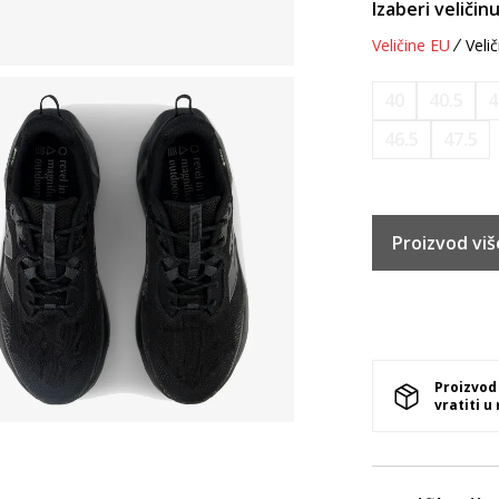
Izaberi veličinu
Veličine EU
Velič
40
40.5
4
46.5
47.5
Proizvod viš
Proizvod
vratiti u