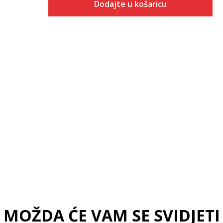
Dodajte u košaricu
Veličina
Dodaj u košaricu
S
M
L
XL
2XL
MOŽDA ĆE VAM SE SVIDJETI