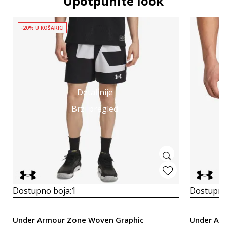
Upotpunite look
-20% U KOŠARICI
Detaljnije
Brzi pregled
Dostupno boja:
1
Dostupno
Under Armour Zone Woven Graphic
Under Arm