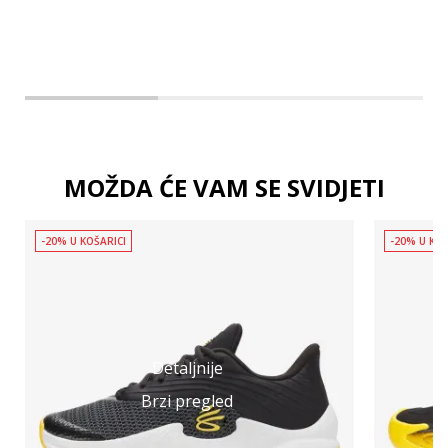
MOŽDA ĆE VAM SE SVIDJETI
-20% U KOŠARICI
-20% U KOŠ
Detaljnije
Brzi pregled