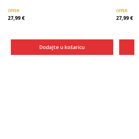
OFFER
OFFER
27,99
€
27,99
€
Dodajte u košaricu
Veličina
Dodaj u košaricu
SM
MD
LG
XL
2XL