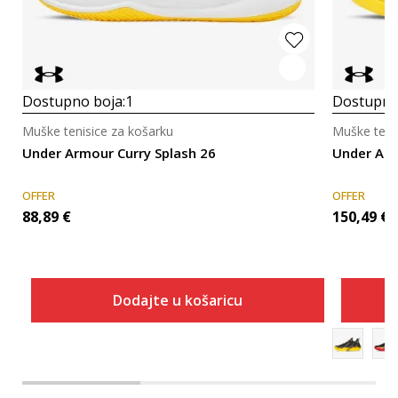
Dostupno boja:
1
Dostupno
Muške tenisice za košarku
Muške teni
Under Armour Curry Splash 26
Under Arm
OFFER
OFFER
88,89
€
150,49
€
Dodajte u košaricu