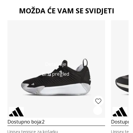
MOŽDA ĆE VAM SE SVIDJETI
Detaljnije
Brzi pregled
Dostupno boja:
2
Dostupno
Unisex tenisice za košarku
Unisex teni