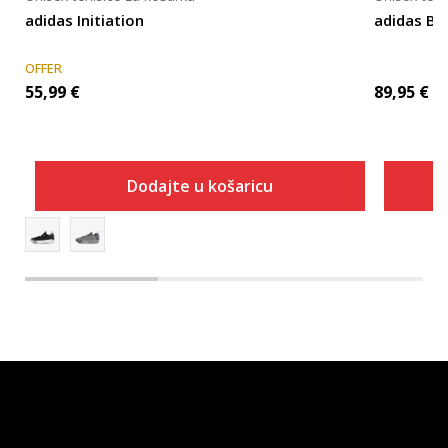
adidas Initiation
adidas B
OFFER
55,99
€
89,95
€
Dodajte u košaricu