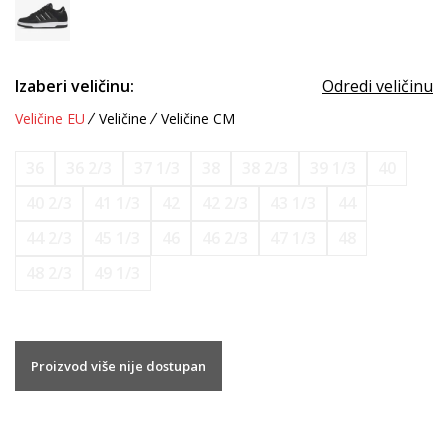
Izaberi veličinu:
Odredi veličinu
Veličine EU
Veličine
Veličine CM
36
36 2/3
37 1/3
38
38 2/3
39 1/3
40
40 2/3
41 1/3
42
42 2/3
43 1/3
44
44 2/3
45 1/3
46
46 2/3
47 1/3
48
48 2/3
49 1/3
Proizvod više nije dostupan