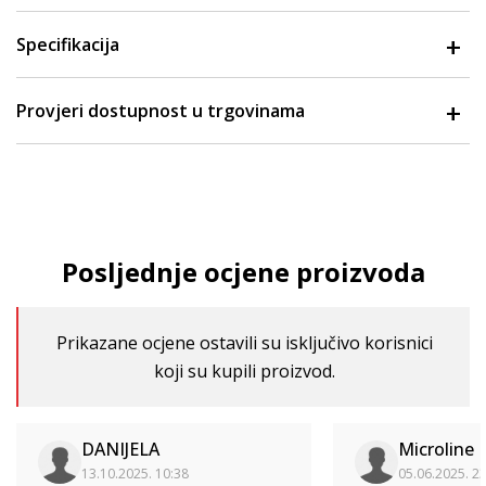
Specifikacija
Provjeri dostupnost u trgovinama
Posljednje ocjene proizvoda
Prikazane ocjene ostavili su isključivo korisnici
koji su kupili proizvod.
DANIJELA
Microline 
13.10.2025. 10:38
05.06.2025. 2