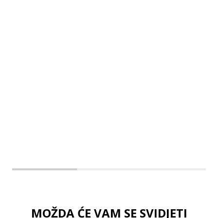
Dodaj u košaricu
XS
S
M
L
XL
MOŽDA ĆE VAM SE SVIDJETI