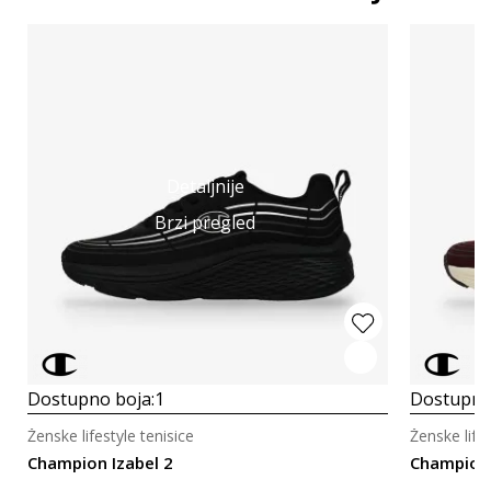
Detaljnije
Brzi pregled
Dostupno boja:
1
Dostupno
Ženske lifestyle tenisice
Ženske lifes
Champion Izabel 2
Champion 