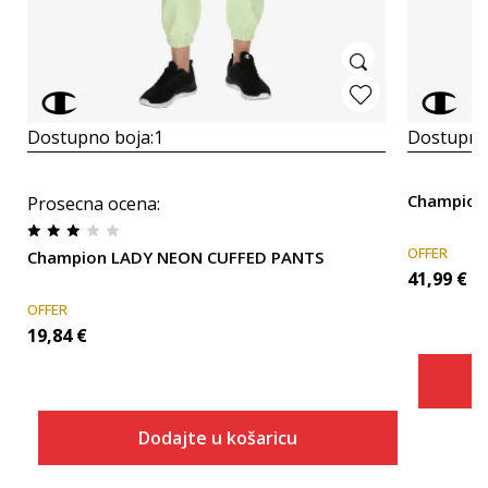
Dostupno boja:
1
Dostupno
Champion
Prosecna ocena
:
OFFER
Champion LADY NEON CUFFED PANTS
41,99
€
OFFER
19,84
€
Dodajte u košaricu
Veličina