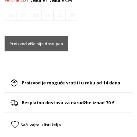
Veličine EU
Veličine
Veličine CM
36
37
38
39
40
41
Proizvod više nije dostupan
Proizvod je moguće vratiti u roku od 14 dana
Besplatna dostava za narudžbe iznad 70 €
Sačuvajte u listi želja