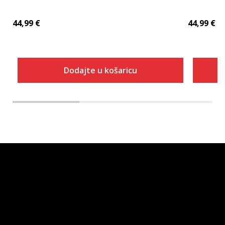
44,99
€
44,99
€
Dodajte u košaricu