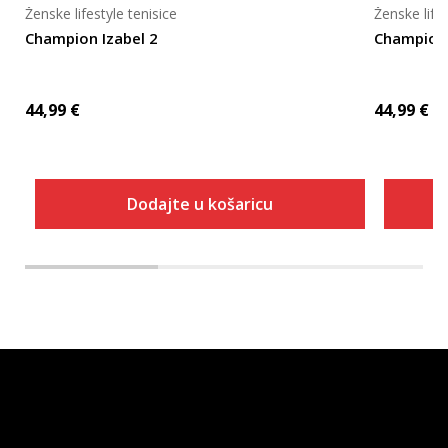
Ženske lifestyle tenisice
Ženske lifes
Champion Izabel 2
Champion 
44,99
€
44,99
€
Dodajte u košaricu