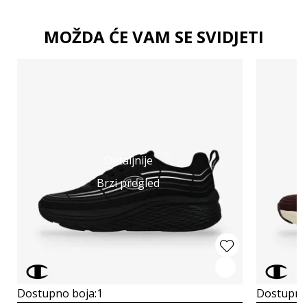
MOŽDA ĆE VAM SE SVIDJETI
Detaljnije
Brzi pregled
Dostupno boja:
1
Dostupno