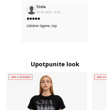
Stela
03.02.2025. 16:03
Udobne lagane, top.
Upotpunite look
-40% U KOŠARICI
-20% U KOŠ
Detaljnije