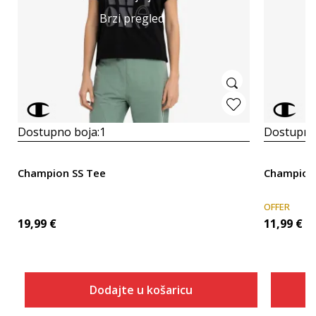
Brzi pregled
Dostupno boja:
1
Dostupno
Champion SS Tee
Champion 
OFFER
19,99
€
11,99
€
Dodajte u košaricu