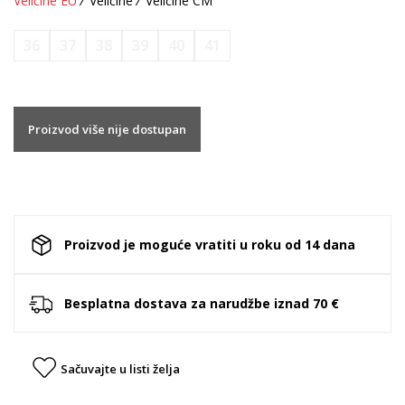
Veličine EU
Veličine
Veličine CM
36
37
38
39
40
41
Proizvod više nije dostupan
Proizvod je moguće vratiti u roku od 14 dana
Besplatna dostava za narudžbe iznad 70 €
Sačuvajte u listi želja