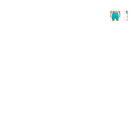
S
S-T
M
M-T
L
L-T
XL
XL-T
2XL