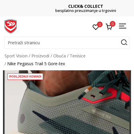
CLICK& COLLECT
besplatno preuzimanje u trgovini
0
0
Pretraži stranicu
Sport Vision
Proizvodi
Obuća
Tenisice
Nike Pegasus Trail 5 Gore-tex
POSLJEDNJI KOMADI