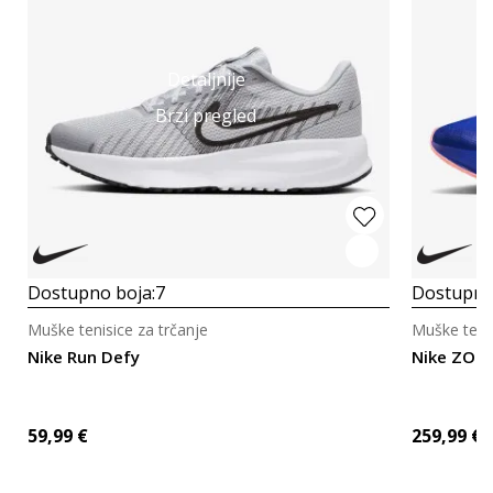
Detaljnije
Brzi pregled
Dostupno boja:
7
Dostupno
Muške tenisice za trčanje
Muške tenis
Nike Run Defy
Nike ZOO
59,99
€
259,99
€