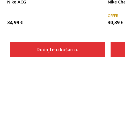
Nike ACG
Nike Chal
OFFER
34,99
€
30,39
€
Dodajte u košaricu
Veličina
Dodaj u košaricu
2XL-T
3XL-T
4XL-T
XS