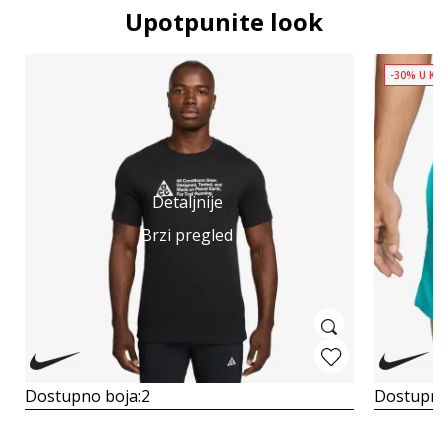
Upotpunite look
-30% U KOŠ
Detaljnije
Brzi pregled
Dostupno boja:
2
Dostupno