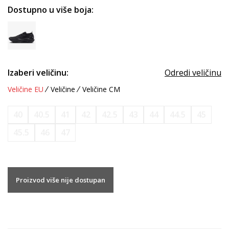
Dostupno u više boja:
Izaberi veličinu:
Odredi veličinu
Veličine EU
Veličine
Veličine CM
40
40.5
41
42
42.5
43
44
44.5
45
45.5
46
47
Proizvod više nije dostupan