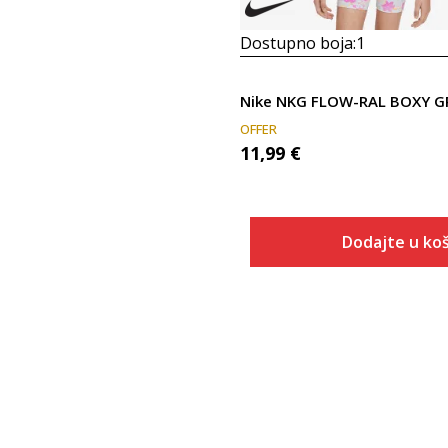
Dostupno boja:
1
OFFER
11,99
€
Dodajte u koš
Veličina
Dodaj u
6X
4
5