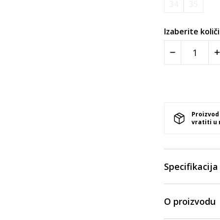
34
35
Izaberite količ
Proizvod
vratiti u
Specifikacija
O proizvodu