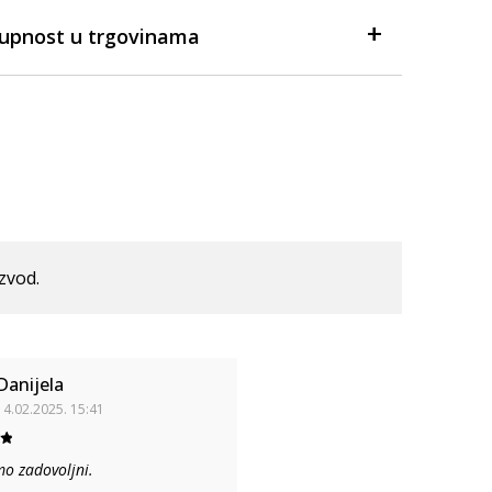
tupnost u trgovinama
izvod.
Danijela
14.02.2025. 15:41
mo zadovoljni.