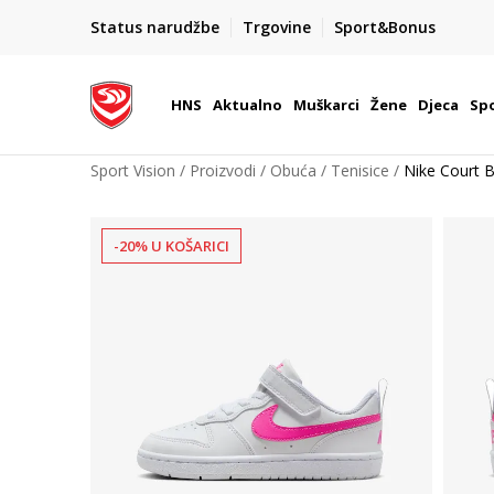
BOX NOW
Status narudžbe
Trgovine
Sport&Bonus
Dostava 1,50 €
| Više od 800 paketomata u Hrvatsko
HNS
Aktualno
Muškarci
Žene
Djeca
Spo
Sport Vision
Proizvodi
Obuća
Tenisice
Nike Court 
-20% U KOŠARICI