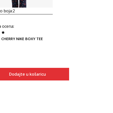
 boja:
2
a ocena
:
 CHERRY NIKE BOXY TEE
Dodajte u košaricu
Veličina
Dodaj u košaricu
6X
4