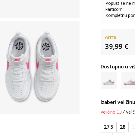
Popust se ne 
karticom.
Kompletnu pon
OFFER
39,99
€
Dostupno u viš
Izaberi veličinu
Veličine EU
Velič
27.5
28
2