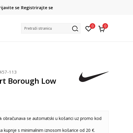
CLICK& COLLECT
rijavite se
Registrirajte se
besplatno preuzimanje u trgovini
0
0
Pretraži stranicu
457-113
rt Borough Low
 obračunava se automatski u košarici uz promo kod
 za kupnje s minimalnim iznosom košarice od 20 €.