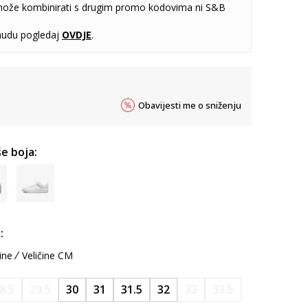
može kombinirati s drugim promo kodovima ni S&B
udu pogledaj
OVDJE
.
Obavijesti me o sniženju
e boja:
:
ine
Veličine CM
8.5
29.5
30
31
31.5
32
33
33.5