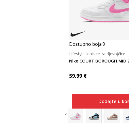
Dostupno boja:
9
Lifestyle tenisice za djevojčice
Nike COURT BOROUGH MID 2
59,99
€
Dodajte u koš