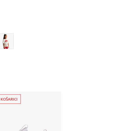
5
6
 KOŠARICI