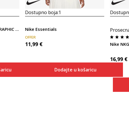
Dostupno boja:
1
Dostupno
Nike NKG FLOW-RAL BOXY GRAPHIC TEE
Nike Essentials
Prosecn
OFFER
11,99
€
Nike NKG
16,99
€
aricu
Dodajte u košaricu
Veličina
 košaricu
Dodaj u košaricu
6X
4
5