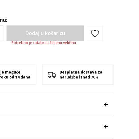
inu:
Dodaj u košaricu
Potrebno je odabrati željenu veličinu
 je moguće
Besplatna dostava za
 roku od 14 dana
narudžbe iznad 70 €