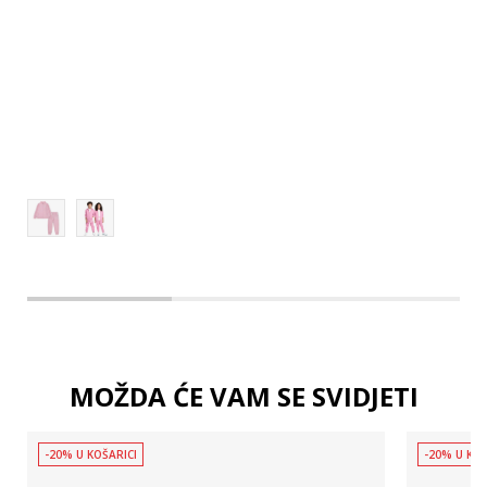
4
5
6
MOŽDA ĆE VAM SE SVIDJETI
-20% U KOŠARICI
-20% U KOŠ