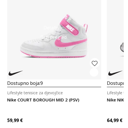
Detaljnije
Brzi pregled
Dostupno boja:
9
Dostupno
Lifestyle tenisice za djevojčice
Lifestyle te
Nike COURT BOROUGH MID 2 (PSV)
Nike NIKE
59,99
€
64,99
€