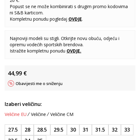
20 €.
Popust se ne može kombinirati s drugim promo kodovima
ni S&B karticom.
Kompletnu ponudu pogledaj
OVDJE
.
Najnoviji modeli su stigli. Otkrijte novu obuću, odjeću i
opremu vodećih sportskih brendova.
Istražite kompletnu ponudu
OVDJE
.
44,99
€
Obavijesti me o sniženju
Izaberi veličinu:
Veličine EU
Veličine
Veličine CM
27.5
28
28.5
29.5
30
31
31.5
32
33