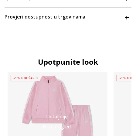
Provjeri dostupnost u trgovinama
Upotpunite look
-20% U KOŠARICI
-20% U KOŠ
Detaljnije
Brzi pregled