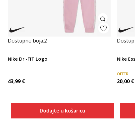
Dostupno boja:
2
Dostupno
Nike Dri-FIT Logo
Nike Essen
OFFER
43,99
€
20,00
€
Dodajte u košaricu
Veličina
Dodaj u košaricu
6X