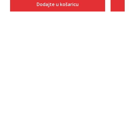
Dodajte u košaricu
Veličina
Dodaj u košaricu
S
M
L
XL
2XL
3XL