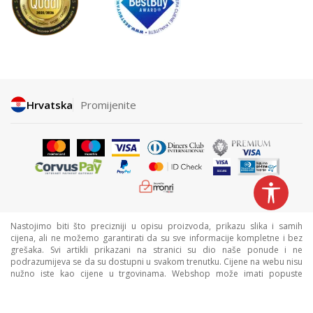
Hrvatska
Promijenite
Nastojimo biti što precizniji u opisu proizvoda, prikazu slika i samih
cijena, ali ne možemo garantirati da su sve informacije kompletne i bez
grešaka. Svi artikli prikazani na stranici su dio naše ponude i ne
podrazumijeva se da su dostupni u svakom trenutku. Cijene na webu nisu
nužno iste kao cijene u trgovinama. Webshop može imati popuste
namijenjene isključivo web kupcima.
©2026
www.sportvision.hr
, Izrada
NB SOFT
. Sva prava zadržana.