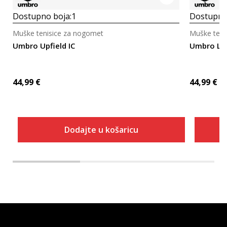
Dostupno boja:
1
Dostupno
Muške tenisice za nogomet
Muške teni
Umbro Upfield IC
Umbro Lof
44,99
€
44,99
€
Dodajte u košaricu