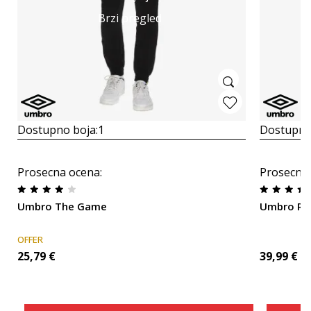
Brzi pregled
Dostupno boja:
1
Dostupno
Prosecna ocena
:
Prosecna
Umbro The Game
Umbro RE
OFFER
25,79
€
39,99
€