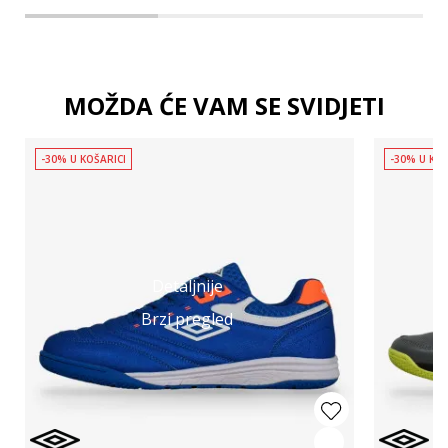
MOŽDA ĆE VAM SE SVIDJETI
-30% U KOŠARICI
-30% U KOŠ
Detaljnije
Brzi pregled