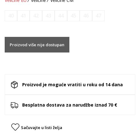
Veličine EU
Veličine
Veličine CM
40
41
42
43
44
45
46
47
Proizvod više nije dostupan
Proizvod je moguće vratiti u roku od 14 dana
Besplatna dostava za narudžbe iznad 70 €
Sačuvajte u listi želja