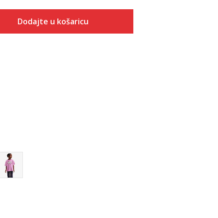
Dodajte u košaricu
Veličina
Dodaj u košaricu
6X
4
5
6