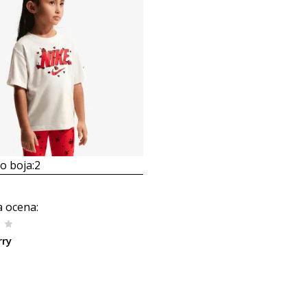
 boja:
2
a ocena
:
rry