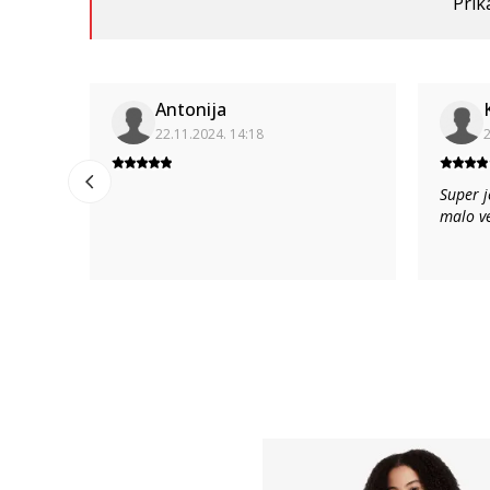
Prik
Antonija
22.11.2024. 14:18
2
Super j
malo ve