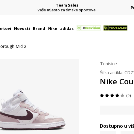
Team Sales
P
j
Vaše mjesto za timske sportove.
rtovi
Novosti
Brand
Nike
adidas
Borough Mid 2
Tenisice
Šifra artikla:
CD7
Nike Cou
9
Dostupno u viš