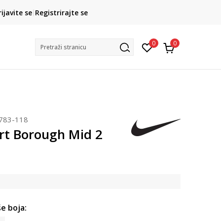
CLICK& COLLECT
rijavite se
Registrirajte se
besplatno preuzimanje u trgovini
0
0
Pretraži stranicu
783-118
rt Borough Mid 2
e boja: