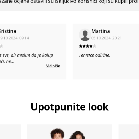
azane ocjene ostavili su isključivo korisnici koji su kupili pro
Kristina
Martina
9.10.2024. 09:14
05.10.2024. 20:21
e sve, ali mislim da je kalup
Tenisice odlične.
ći, ne
...
Vidi više
Upotpunite look