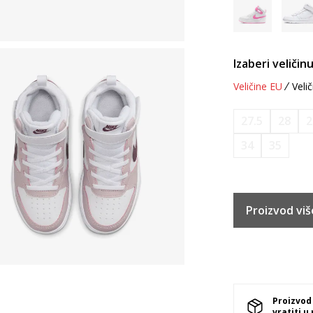
Izaberi veličinu
Veličine EU
Velič
27.5
28
2
34
35
Proizvod viš
Proizvod
vratiti u