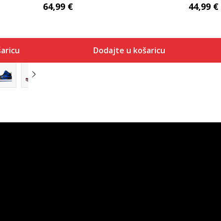
64,99
€
44,99
€
aricu
Dodajte u košaricu