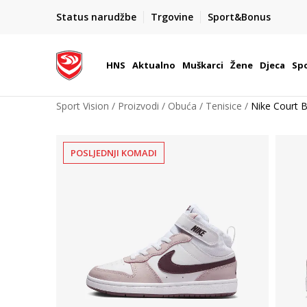
BOX NOW
Status narudžbe
Trgovine
Sport&Bonus
Dostava 1,50 €
| Više od 800 paketomata u Hrvatsko
HNS
Aktualno
Muškarci
Žene
Djeca
Spo
Sport Vision
Proizvodi
Obuća
Tenisice
Nike Court 
POSLJEDNJI KOMADI