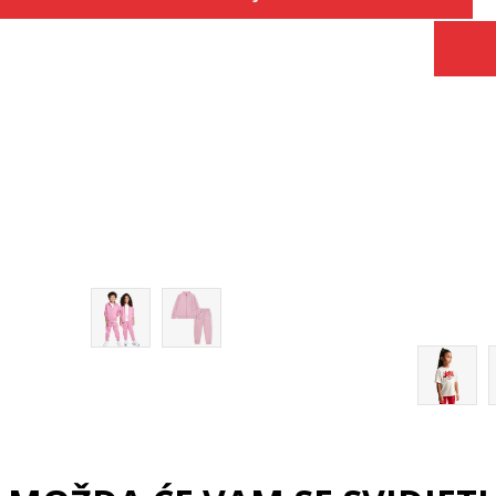
Veličina
 košaricu
Dodaj u košaricu
6X
4
5
6