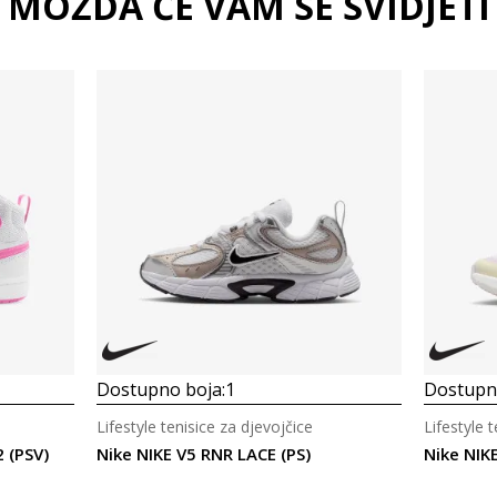
MOŽDA ĆE VAM SE SVIDJETI
Dostupno boja:
1
Dostupno
Lifestyle tenisice za djevojčice
Lifestyle 
 (PSV)
Nike NIKE V5 RNR LACE (PS)
Nike NIK