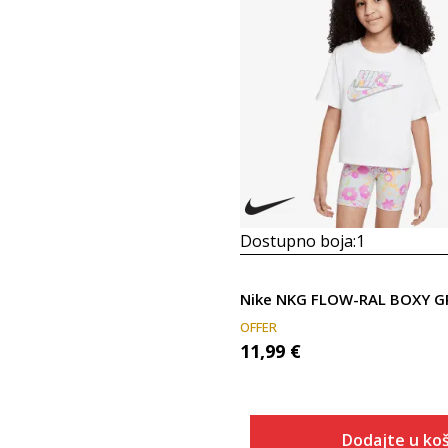
Dostupno boja:
1
OFFER
11,99
€
Dodajte u koš