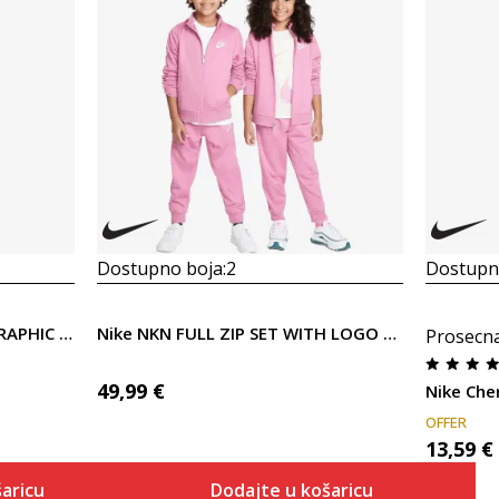
Dostupno boja:
2
Dostupno
Nike NKG FLOW-RAL BOXY GRAPHIC TEE
Nike NKN FULL ZIP SET WITH LOGO TAP
Prosecn
49,99
€
Nike Che
OFFER
13,59
€
aricu
Dodajte u košaricu