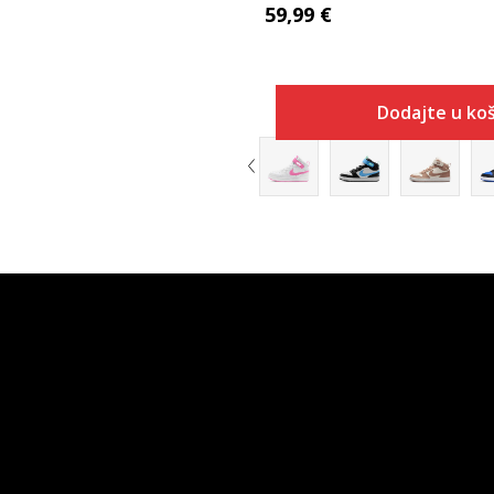
59,99
€
Dodajte u koš