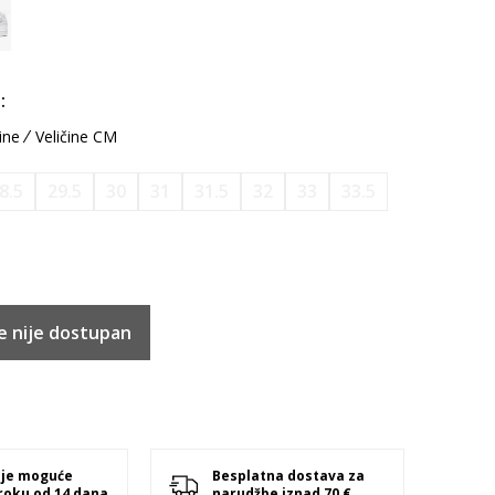
:
ine
Veličine CM
8.5
29.5
30
31
31.5
32
33
33.5
e nije dostupan
 je moguće
Besplatna dostava za
 roku od 14 dana
narudžbe iznad 70 €